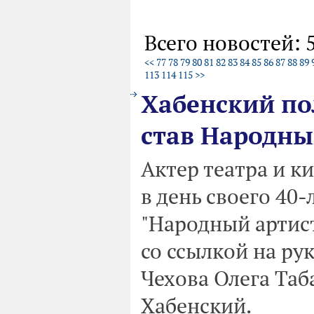
Всего новостей: 
<<
77
78
79
80
81
82
83
84
85
86
87
88
89
113
114
115
>>
Хабенский по
став Народны
Актер театра и к
в день своего 40-
"Народный артист
со ссылкой на ру
Чехова Олега Таб
Хабенский.