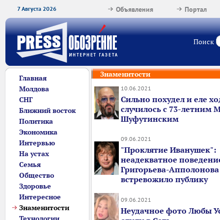
7 Августа 2026
Объявления
Портал
Поиск
Знаменитости
Главная
Молдова
10.06.2021
Сильно похудел и еле хо
СНГ
случилось с 73-летним
Ближний восток
Шуфутинским
Политика
Экономика
09.06.2021
Интервью
"Проклятие Иванушек":
На устах
неадекватное поведени
Семья
Григорьева-Апполонова
Общество
встревожило публику
Здоровье
Интересное
09.06.2021
Знаменитости
Неудачное фото Любы У
Технологии