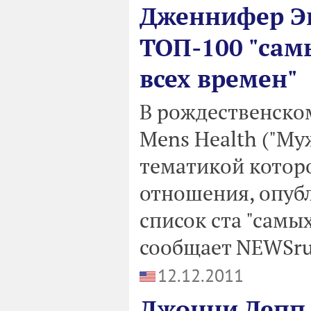
Дженнифер Эн
ТОП-100 "сам
всех времен"
В рождественско
Mens Health ("Му
тематикой котор
отношения, опуб
список ста "самы
сообщает NEWSru 
12.12.2011
Джонни Депп 