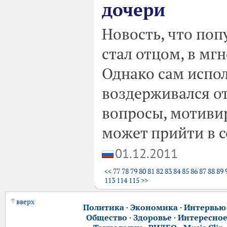
дочери
Новость, что по
стал отцом, в мгн
Однако сам испо
воздерживался о
вопросы, мотивир
может прийти в се
01.12.2011
<<
77
78
79
80
81
82
83
84
85
86
87
88
89
113
114
115
>>
вверх
Политика
·
Экономика
·
Интервью
Общество
·
Здоровье
·
Интересно