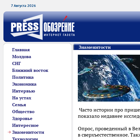
7 Августа 2026
Знаменитости
Главная
Молдова
СНГ
Ближний восток
Политика
Экономика
Интервью
На устах
Семья
Часто истории про пришел
Общество
показало недавнее исследо
Здоровье
Интересное
Опрос, проведенный в Вел
Знаменитости
в сверхъестественное. Та
Технологии