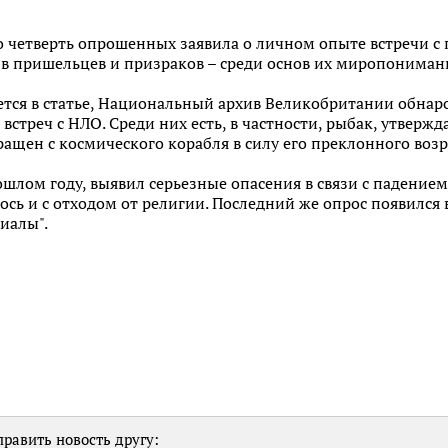
о четверть опрошенных заявила о личном опыте встречи 
 в пришельцев и призраков – среди основ их миропониман
ается в статье, Национальный архив Великобритании обна
встреч с НЛО. Среди них есть, в частности, рыбак, утвер
ащен с космического корабля в силу его преклонного возр
шлом году, выявил серьезные опасения в связи с падение
лось и с отходом от религии. Последний же опрос появился
иалы".
равить новость другу: