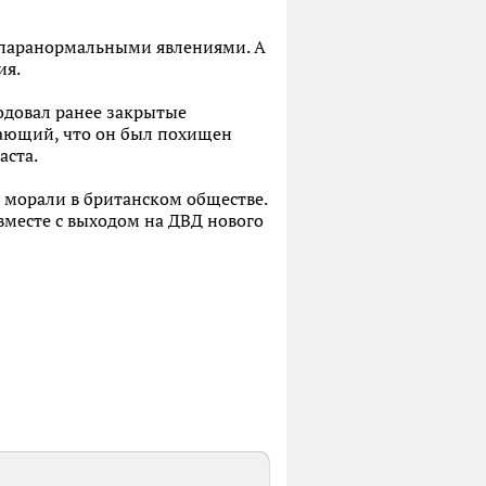
с паранормальными явлениями. А
ия.
родовал ранее закрытые
ждающий, что он был похищен
аста.
м морали в британском обществе.
 вместе с выходом на ДВД нового