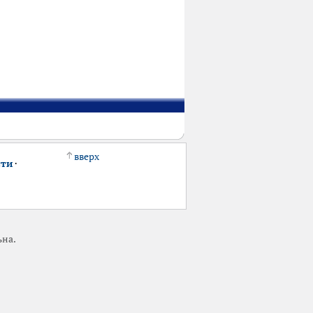
вверх
сти
·
ьна.