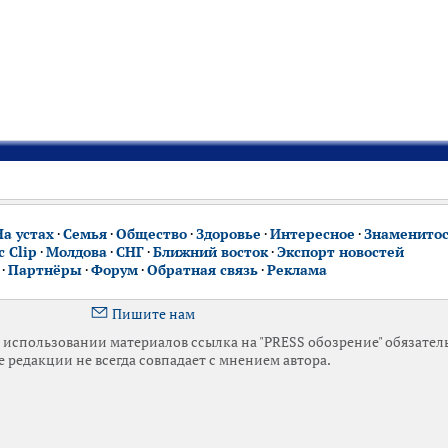
На устах
·
Семья
·
Общество
·
Здоровье
·
Интересное
·
Знаменито
 Clip
·
Молдова
·
СНГ
·
Ближний восток
·
Экспорт новостей
·
Партнёры
·
Форум
·
Обратная связь
·
Реклама
Пишите нам
использовании материалов ссылка на "PRESS обозрение" обязател
 редакции не всегда совпадает с мнением автора.