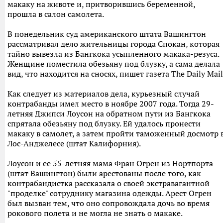
макаку на животе и, притворившись беременной,
прошла в салон самолета.
В понедельник суд американского штата Вашингтон
рассматривал дело жительницы города Спокан, которая
тайно вывезла из Бангкока усыпленного макака-резуса.
Женщине поместила обезьяну под блузку, а сама делала
вид, что находится на сносях, пишет газета The Daily Mail
Как следует из материалов дела, курьезный случай
контрабанды имел место в ноябре 2007 года. Тогда 29-
летняя Джипси Лоусон на обратном пути из Бангкока
спрятала обезьяну под блузку. Ей удалось пронести
макаку в самолет, а затем пройти таможенный досмотр 
Лос-Анджелесе (штат Калифорния).
Лоусон и ее 55-летняя мама Фран Огрен из Нортпорта
(штат Вашингтон) были арестованы после того, как
контрабандистка рассказала о своей экстравагантной
"проделке" сотруднику магазина одежды. Арест Огрен
был вызван тем, что оно сопровождала дочь во время
рокового полета и не могла не знать о макаке.