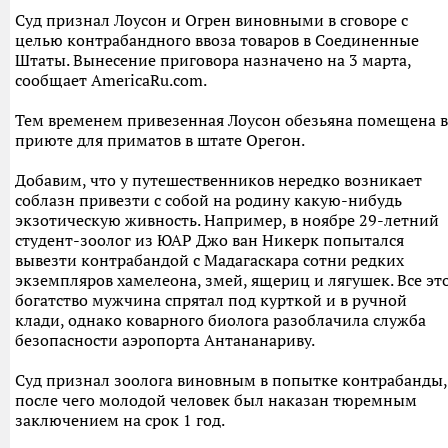
Суд признал Лоусон и Огрен виновными в сговоре с
целью контрабандного ввоза товаров в Соединенные
Штаты. Вынесение приговора назначено на 3 марта,
сообщает AmericaRu.com.
Тем временем привезенная Лоусон обезьяна помещена в
приюте для приматов в штате Орегон.
Добавим, что у путешественников нередко возникает
соблазн привезти с собой на родину какую-нибудь
экзотическую живность. Например, в ноябре 29-летний
студент-зоолог из ЮАР Джо ван Никерк попытался
вывезти контрабандой с Мадагаскара сотни редких
экземпляров хамелеона, змей, ящериц и лягушек. Все эт
богатство мужчина спрятал под курткой и в ручной
клади, однако коварного биолога разоблачила служба
безопасности аэропорта Антананариву.
Суд признал зоолога виновным в попытке контрабанды,
после чего молодой человек был наказан тюремным
заключением на срок 1 год.