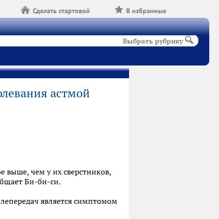
Сделать стартовой
В избранные
Выбрать рубрику
олевания астмой
ое выше, чем у их сверстников,
бщает Би-би-си.
елепередач является симптомом