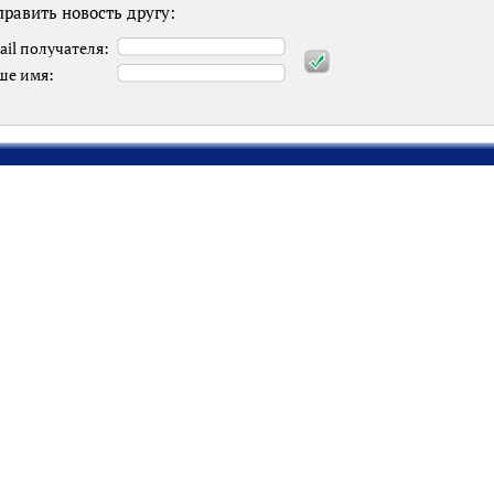
равить новость другу:
ail получателя:
ше имя: