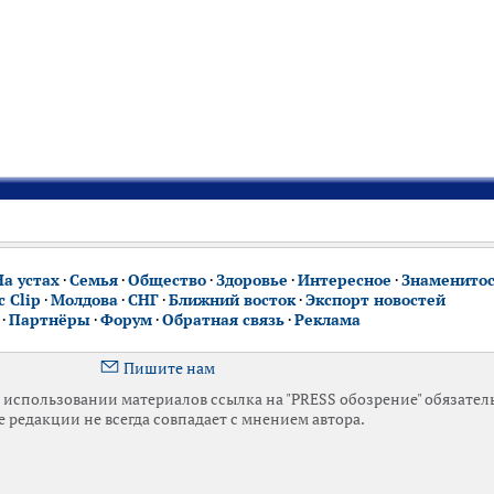
На устах
·
Семья
·
Общество
·
Здоровье
·
Интересное
·
Знаменито
 Clip
·
Молдова
·
СНГ
·
Ближний восток
·
Экспорт новостей
·
Партнёры
·
Форум
·
Обратная связь
·
Реклама
Пишите нам
использовании материалов ссылка на "PRESS обозрение" обязател
 редакции не всегда совпадает с мнением автора.