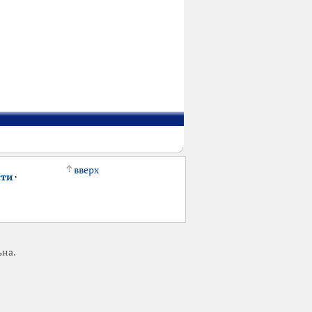
вверх
сти
·
ьна.