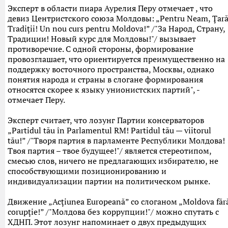
Эксперт в области пиара Аурелия Перу отмечает , что
девиз Центристского союза Молдовы: „Pentru Neam, Ţară
Tradiţii! Un nou curs pentru Moldova!” /"За Народ, Страну,
Традиции! Новый курс для Молдовы!"/ вызывает
противоречие. С одной стороны, формирование
провозглашает, что ориентируется преимущественно на
поддержку восточного пространства, Москвы, однако
понятия народа и страны в слогане формирования
относятся скорее к языку унионистских партий", -
отмечает Перу.
Эксперт считает, что лозунг Партии консерваторов
„Partidul tău în Parlamentul RM! Partidul tău — viitorul
tău!” /"Творя партия в парламенте Республики Молдова!
Твоя партия – твое будущее!"/ является стереотипом,
смесью слов, ничего не предлагающих избирателю, не
способствующими позиционированию и
индивидуализации партии на политическом рынке.
Движение „Acţiunea Europeană” со слоганом „Moldova făr
corupţie!” /"Молдова без коррупции!"/ можно спутать с
ХДНП. Этот лозунг напоминает о двух предыдущих