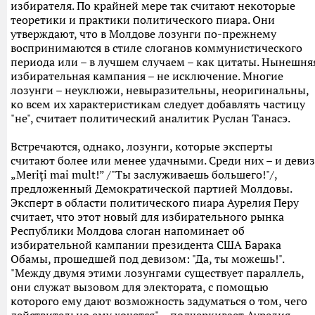
избирателя. По крайней мере так считают некоторые
теоретики и практики политического пиара. Они
утверждают, что в Молдове лозунги по-прежнему
воспринимаются в стиле слоганов коммунистического
периода или – в лучшем случаем – как цитаты. Нынешня
избирательная кампания – не исключение. Многие
лозунги – неуклюжи, невыразительны, неоригинальны,
ко всем их характеристикам следует добавлять частицу
"не", считает политический аналитик Руслан Танасэ.
Встречаются, однако, лозунги, которые эксперты
считают более или менее удачными. Среди них – и девиз
„Meriţi mai mult!” /"Ты заслуживаешь большего!"/,
предложенный Демократической партией Молдовы.
Эксперт в области политического пиара Аурелия Перу
считает, что этот новый для избирательного рынка
Республики Молдова слоган напоминает об
избирательной кампании президента США Барака
Обамы, прошедшей под девизом: "Да, ты можешь!".
"Между двумя этими лозунгами существует параллель,
они служат вызовом для электората, с помощью
которого ему дают возможность задуматься о том, чего