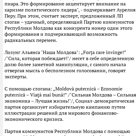
пиара. Это формирование акцентирует внимание на
харизме политического лидера", - подчеркивает Аурелия
Перу. При этом, считает эксперт, предложенный ЛП
слоган – удачный, определяющий Партию коммунистов
Республики Молдова как конкурента номер один этого
формирования и подчеркивающий возможность
радикальных перемен.
Лозунг Альянса "Наша Молдова": „Forţa care învinge!”
/"Сила, которая побеждает!"/ несет в себе определенную
долю более заметной манипуляции, с самого начала
отвергая мысль о бесполезном голосовании, говорят
эксперты.
С помощью слогана: „Moldovă puternică – Economie
puternică – Viaţă mai bună!” /"Сильная Молдова – Сильная
экономика – Лучшая жизнь!"/, Социал-демократическая
партия организует избирательную кампанию путем
иллюстрации решений для мирового финансово-
экономического кризиса.
Партия коммунистов Республики Молдова с помощью