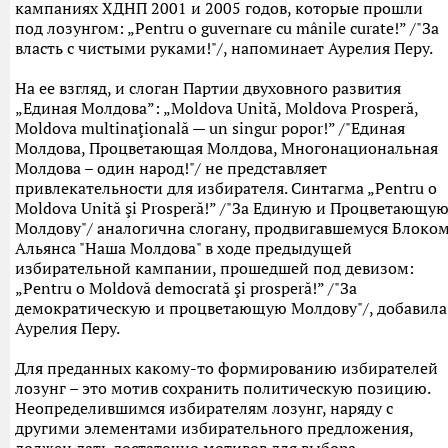
кампаниях ХДНП 2001 и 2005 годов, которые прошли
под лозунгом: „Pentru o guvernare cu mânile curate!” /"За
власть с чистыми руками!"/, напоминает Аурелия Перу.
На ее взгляд, и слоган Партии двуховного развития
„Единая Молдова”: „Moldova Unită, Moldova Prosperă,
Moldova multinaţională — un singur popor!” /"Единая
Молдова, Процветающая Молдова, Многонациональная
Молдова – один народ!"/ не представляет
привлекательности для избирателя. Синтагма „Pentru o
Moldova Unită şi Prosperă!” /"За Единую и Процветающу
Молдову"/ аналогична слогану, продвигавшемуся Блоко
Альянса "Наша Молдова" в ходе предыдущей
избирательной кампании, прошедшей под девизом:
„Pentru o Moldovă democrată şi prosperă!” /"За
демократическую и процветающую Молдову"/, добавила
Аурелия Перу.
Для преданных какому-то формированию избирателей
лозунг – это мотив сохранить политическую позицию.
Неопределившимся избирателям лозунг, наряду с
другими элементами избирательного предложения,