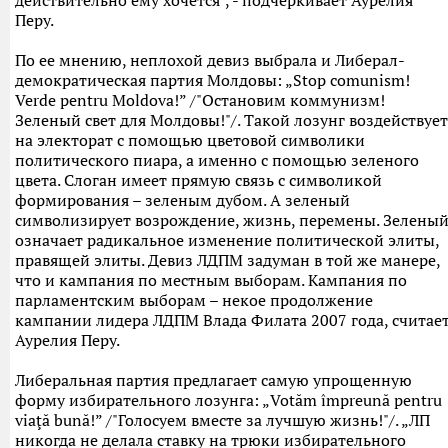
действительно ему хочется", - подчеркивает Аурелия
Перу.
По ее мнению, неплохой девиз выбрала и Либерал-
демократическая партия Молдовы: „Stop comunism!
Verde pentru Moldova!” /"Остановим коммунизм!
Зеленый свет для Молдовы!"/. Такой лозунг воздействует
на электорат с помощью цветовой символики
политического пиара, а именно с помощью зеленого
цвета. Слоган имеет прямую связь с символикой
формирования – зеленым дубом. А зеленый
символизирует возрождение, жизнь, перемены. Зелены
означает радикальное изменение политической элиты,
правящей элиты. Девиз ЛДПМ задуман в той же манере,
что и кампания по местным выборам. Кампания по
парламентским выборам – некое продолжение
кампании лидера ЛДПМ Влада Филата 2007 года, считае
Аурелия Перу.
Либеральная партия предлагает самую упрощенную
форму избирательного лозунга: „Votăm împreună pentru
viaţă bună!” /"Голосуем вместе за лучшую жизнь!"/. „ЛП
никогда не делала ставку на трюки избирательного