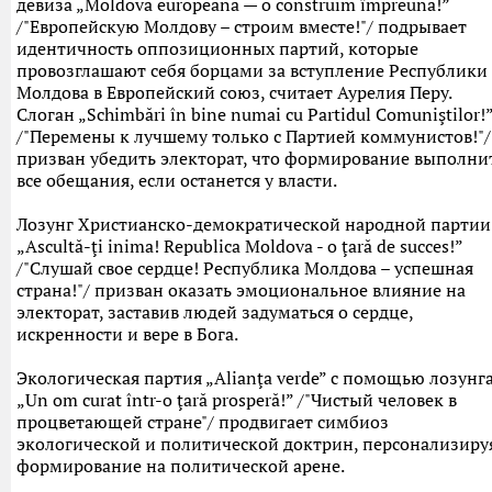
девиза „Moldova europeană — o construim împreună!”
/"Европейскую Молдову – строим вместе!"/ подрывает
идентичность оппозиционных партий, которые
провозглашают себя борцами за вступление Республики
Молдова в Европейский союз, считает Аурелия Перу.
Слоган „Schimbări în bine numai cu Partidul Comuniştilor!
/"Перемены к лучшему только с Партией коммунистов!"/
призван убедить электорат, что формирование выполни
все обещания, если останется у власти.
Лозунг Христианско-демократической народной партии
„Ascultă-ţi inima! Republica Moldova - o ţară de succes!”
/"Слушай свое сердце! Республика Молдова – успешная
страна!"/ призван оказать эмоциональное влияние на
электорат, заставив людей задуматься о сердце,
искренности и вере в Бога.
Экологическая партия „Alianţa verde” с помощью лозунг
„Un om curat într-o ţară prosperă!” /"Чистый человек в
процветающей стране"/ продвигает симбиоз
экологической и политической доктрин, персонализиру
формирование на политической арене.