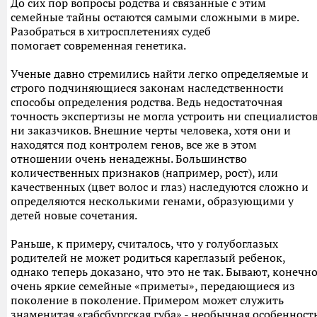
До сих пор вопросы родства и связанные с этим
семейные тайны остаются самыми сложными в мире.
Разобраться в хитросплетениях судеб
помогает современная генетика.
Ученые давно стремились найти легко определяемые и
строго подчиняющиеся законам наследственности
способы определения родства. Ведь недостаточная
точность экспертизы не могла устроить ни специалистов
ни заказчиков. Внешние черты человека, хотя они и
находятся под контролем генов, все же в этом
отношении очень ненадежны. Большинство
количественных признаков (например, рост), или
качественных (цвет волос и глаз) наследуются сложно и
определяются несколькими генами, образующими у
детей новые сочетания.
Раньше, к примеру, считалось, что у голубоглазых
родителей не может родиться кареглазый ребенок,
однако теперь доказано, что это не так. Бывают, конечно
очень яркие семейные «приметы», передающиеся из
поколение в поколение. Примером может служить
знаменитая «габсбургская губа» - необычная особенност