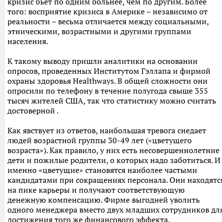
кризис бьет по одним больнее, чем по другим. Более
того: восприятие кризиса в Америке – независимо от
реальности – весьма отличается между социальными,
этническими, возрастными и другими группами
населения.
К такому выводу пришли аналитики на основании
опросов, проведенных Институтом Гэллапа и фирмой
охраны здоровья Healthways. В общей сложности они
опросили по телефону в течение полугода свыше 355
тысяч жителей США, так что статистику можно считать
достоверной .
Как явствует из ответов, наибольшая тревога снедает
людей возрастной группы 30-49 лет («цветущего
возраста»). Как правило, у них есть несовершеннолетние
дети и пожилые родители, о которых надо заботиться. И
именно «цветущие» становятся наиболее частыми
кандидатами при сокращениях персонала. Они находятс
на пике карьеры и получают соответствующую
денежную компенсацию. Фирме выгодней уволить
одного менеджера вместо двух младших сотрудников дл
достижения того же финансового эффекта.