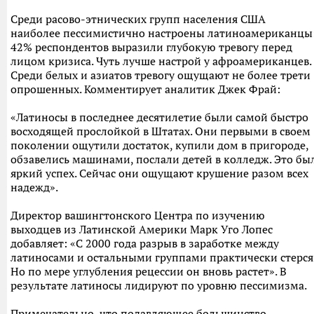
Среди расово-этнических групп населения США
наиболее пессимистично настроены латиноамериканцы
42% респондентов выразили глубокую тревогу перед
лицом кризиса. Чуть лучше настрой у афроамериканцев.
Среди белых и азиатов тревогу ощущают не более трети
опрошенных. Комментирует аналитик Джек Фрай:
«Латиносы в последнее десятилетие были самой быстро
восходящей прослойкой в Штатах. Они первыми в своем
поколении ощутили достаток, купили дом в пригороде,
обзавелись машинами, послали детей в колледж. Это бы
яркий успех. Сейчас они ощущают крушение разом всех
надежд».
Директор вашингтонского Центра по изучению
выходцев из Латинской Америки Марк Уго Лопес
добавляет: «С 2000 года разрыв в заработке между
латиносами и остальными группами практически стерся
Но по мере углубления рецессии он вновь растет». В
результате латиносы лидируют по уровню пессимизма.
Примечательно, что подавляющее большинство