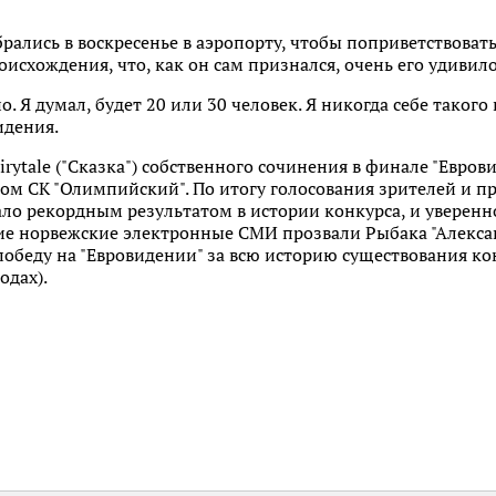
брались в воскресенье в аэропорту, чтобы поприветствоват
оисхождения, что, как он сам признался, очень его удивило
. Я думал, будет 20 или 30 человек. Я никогда себе такого 
идения.
rytale ("Сказка") собственного сочинения в финале "Евров
ком СК "Олимпийский". По итогу голосования зрителей и 
тало рекордным результатом в истории конкурса, и уверен
ние норвежские электронные СМИ прозвали Рыбака "Алекса
обеду на "Евровидении" за всю историю существования ко
одах).