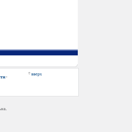
вверх
сти
·
ьна.