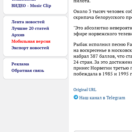
пилота.
ВИДЕО - Music Clip
Около 3 тысяч человек со
скрипача белорусского пр
Лента новостей
"Это абсолютно невероятно
Лучшие 20 статей
эфире норвежского телев
Архив
Мобильная версия
Рыбак исполнил песню Fai
Экспорт новостей
на воскресенье в московс
набрал 387 баллов, что с
24 стран. За это достиже
Реклама
принес Норвегии третью п
Обратная связь
побеждала в 1985 и 1995 г
Original URL
Наш канал в Telegram