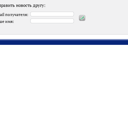
равить новость другу:
ail получателя:
ше имя: