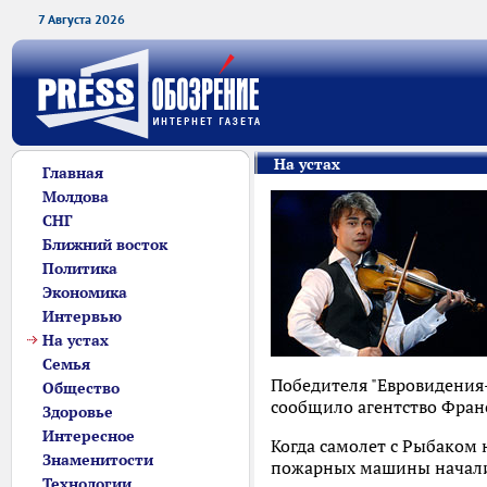
7 Августа 2026
На устах
Главная
Молдова
СНГ
Ближний восток
Политика
Экономика
Интервью
На устах
Семья
Победителя "Евровидения
Общество
сообщило агентство Франс
Здоровье
Интересное
Когда самолет с Рыбаком 
Знаменитости
пожарных машины начали 
Технологии