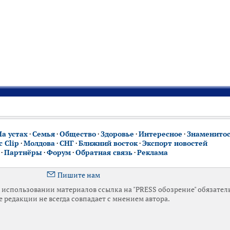
На устах
·
Семья
·
Общество
·
Здоровье
·
Интересное
·
Знаменито
 Clip
·
Молдова
·
СНГ
·
Ближний восток
·
Экспорт новостей
·
Партнёры
·
Форум
·
Обратная связь
·
Реклама
Пишите нам
использовании материалов ссылка на "PRESS обозрение" обязател
 редакции не всегда совпадает с мнением автора.