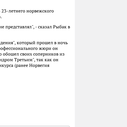
ь 23-летнего норвежского
.
не представлял", - сказал Рыбак в
идения", который прошел в ночь
профессионального жюри он
но обошел своих соперников из
ндром Третьим", так как он
нкурса (ранее Норвегия