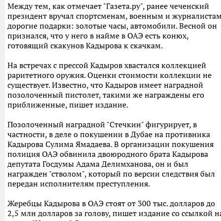
Между тем, как отмечает "Газета.ру", ранее чеченский
президент вручал спортсменам, военным и журналиста
дорогие подарки: золотые часы, автомобили. Весной он
признался, что у него в найме в ОАЭ есть конюх,
готовящий скакунов Кадырова к скачкам.
На встречах с прессой Кадыров хвастался коллекцией
раритетного оружия. Оценки стоимости коллекции не
существует. Известно, что Кадыров имеет наградной
позолоченный пистолет, такими же награждены его
приближенные, пишет издание.
Позолоченный наградной "Стечкин" фигурирует, в
частности, в деле о покушении в Дубае на противника
Кадырова Сулима Ямадаева. В организации покушения
полиция ОАЭ обвинила двоюродного брата Кадырова
депутата Госдумы Адама Делимханова, он и был
награжден "стволом", который по версии следствия был
передан исполнителям преступления.
Жеребцы Кадырова в ОАЭ стоят от 300 тыс. долларов до
2,5 млн долларов за голову, пишет издание со ссылкой н