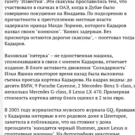
газету "Известия". Эти скакуны прославились тем, что
участвовали в скачках в ОАЭ, когда в Дубае было
совершено покушение на Ямадаева. По подозрению в
причастности к преступлению местные власти
задержали иранца Махди Лорнию, которого Кадыров
назвал своим "конюхом". "Конюх задержан. Без
присмотра остаются дорогие скакуны", – посетовал тогда
Кадыров.
Вазовская "пятерка" – не единственная машина,
упоминавшаяся в связи с именем Кадырова, отмечает
издание. В блоге активиста движения "Солидарность"
Ильи Яшина некоторое время назад была выложена
съемка проезда кортежа Кадырова. На кадрах видны: до
десяти BMW, 9 Porsche Cayenne, 2 Mercedes-Benz S-class, 
несколько Mercedes G-class, 8 Lexus LX 470. Примерная
стоимость кортежа автор блога оценил в 2 млн евро.
В 2005 году журналистка мужского журнала GQ, бравшая
у Кадырова интервью в его родовом доме в Центорое,
заметила в публикации, что на стоянке у дома
президента "находятся черный Hummer, джип Lexus и
спортивные машины". На фотографиях некоторые