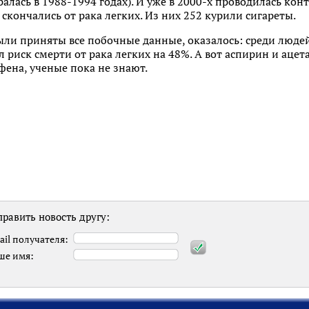
лась в 1988-1994 годах). И уже в 2000-х проводилась конт
скончались от рака легких. Из них 252 курили сигареты.
 были приняты все побочные данные, оказалось: среди люде
риск смерти от рака легких на 48%. А вот аспирин и ацет
ена, ученые пока не знают.
равить новость другу:
ail получателя:
ше имя: