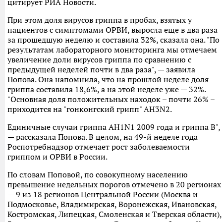
цитирует РИА Новости.
При этом доля вирусов гриппа в пробах, взятых у
пациентов с симптомами ОРВИ, выросла еще в два раза
за прошедшую неделю и составила 32%, сказала она. "По
результатам лабораторного мониторинга мы отмечаем
увеличение доли вирусов гриппа по сравнению с
предыдущей неделей почти в два раза", — заявила
Попова. Она напомнила, что на прошлой неделе доля
гриппа составила 18,6%, а на этой неделе уже — 32%.
"Основная доля положительных находок – почти 26% –
приходится на "гонконгский грипп" AH3N2.
Единичные случаи гриппа AH1N1 2009 года и гриппа B",
— рассказала Попова. В целом, на 49-й неделе года
Роспотребнадзор отмечает рост заболеваемости
гриппом и ОРВИ в России.
По словам Поповой, по совокупному населению
превышение недельных порогов отмечено в 20 регионах
— 9 из 18 регионов Центральной России (Москва и
Подмосковье, Владимирская, Воронежская, Ивановская,
Костромская, Липецкая, Смоленская и Тверская области),