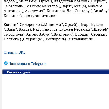
Дедов („Милсами”. Орхей), Владислав Иванов („Шериф”,
Тирасполь), Максим Михалев („Заря”, Бэлць), Максим
Антонюк („Академия”, Кишинев), Дан Спэтару („Зимбру”
Кишинев) – полузащитники;
Евгений Сидоренко („Милсами”, Орхей), Игорь Бугаев
(„Заря”, Бэлць), Раду Гынсарь, Еуджен Ребенжа („Шериф”
Тирасполь), Артем Забун („Виктория”, Бардар), Серджиу
Плэтика („Сперанца”, Ниспорень) - нападающие.
Original URL
Наш канал в Telegram
Рекомендуем