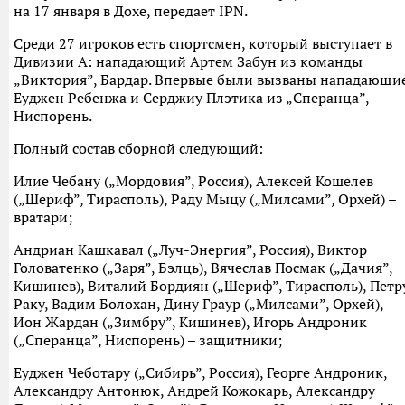
на 17 января в Дохе, передает IPN.
Среди 27 игроков есть спортсмен, который выступает в
Дивизии А: нападающий Артем Забун из команды
„Виктория”, Бардар. Впервые были вызваны нападающи
Еуджен Ребенжа и Серджиу Плэтика из „Сперанца”,
Ниспорень.
Полный состав сборной следующий:
Илие Чебану („Мордовия”, Россия), Алексей Кошелев
(„Шериф”, Тирасполь), Раду Мыцу („Милсами”, Орхей) –
вратари;
Андриан Кашкавал („Луч-Энергия”, Россия), Виктор
Головатенко („Заря”, Бэлць), Вячеслав Посмак („Дачия”,
Кишинев), Виталий Бордиян („Шериф”, Тирасполь), Петр
Раку, Вадим Болохан, Дину Граур („Милсами”, Орхей),
Ион Жардан („Зимбру”, Кишинев), Игорь Андроник
(„Сперанца”, Ниспорень) – защитники;
Еуджен Чеботару („Сибирь”, Россия), Георге Андроник,
Александру Антонюк, Андрей Кожокарь, Александру