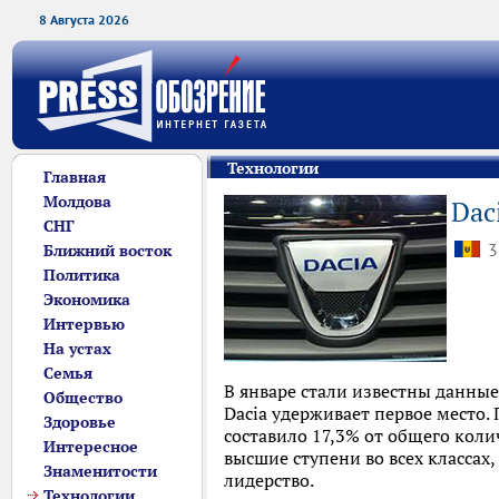
8 Августа 2026
Технологии
Главная
Молдова
Dac
СНГ
3
Ближний восток
Политика
Экономика
Интервью
На устах
Семья
В январе стали известны данные
Общество
Dacia удерживает первое место. 
Здоровье
составило 17,3% от общего коли
Интересное
высшие ступени во всех классах
Знаменитости
лидерство.
Технологии