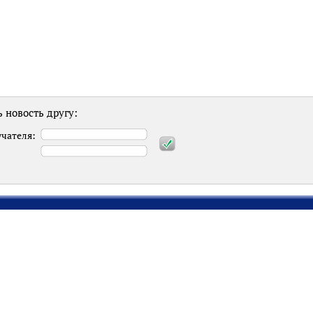
 новость другу:
учателя:
: