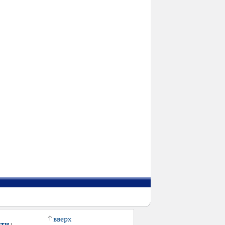
вверх
сти
·