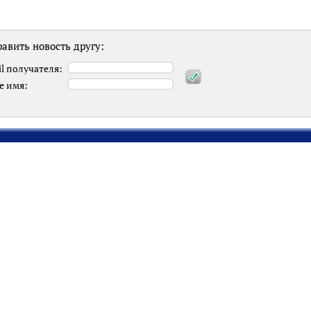
авить новость другу:
l получателя:
е имя: