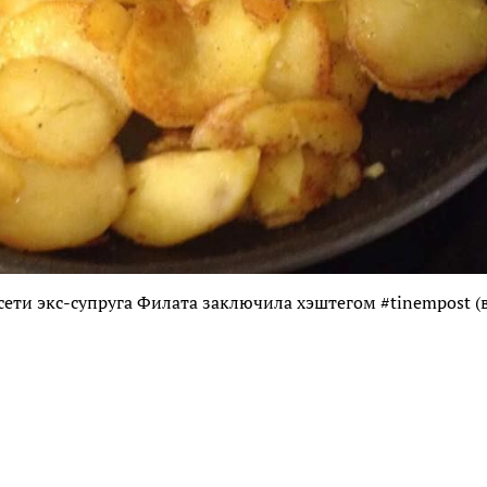
сети экс-супруга Филата заключила хэштегом #tinempost (в