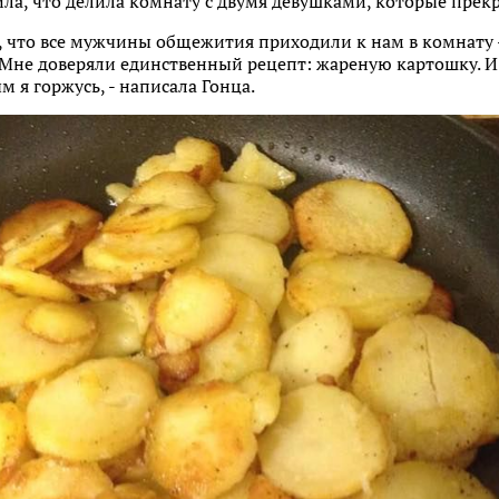
ила, что делила комнату с двумя девушками, которые прек
, что все мужчины общежития приходили к нам в комнату -
Мне доверяли единственный рецепт: жареную картошку. И с
м я горжусь, - написала Гонца.