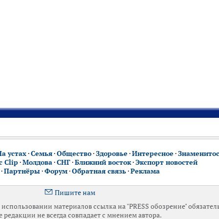
На устах
·
Семья
·
Общество
·
Здоровье
·
Интересное
·
Знаменито
 Clip
·
Молдова
·
СНГ
·
Ближний восток
·
Экспорт новостей
·
Партнёры
·
Форум
·
Обратная связь
·
Реклама
Пишите нам
использовании материалов ссылка на "PRESS обозрение" обязател
 редакции не всегда совпадает с мнением автора.