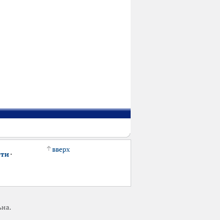
вверх
сти
·
ьна.