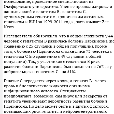
исследование, проведенное специалистами из
Оксфордского университета. Ученые проанализировали
данные людей с гепатитом B, гепатитом С,
аутоиммунным гепатитом, хроническим активным
гепатитом и ВИЧ за 1999-2011 годы, рассказывает Zee
News.
Исследователи обнаружили, что в общей сложности у 44
человек с гепатитом B развилась болезнь Паркинсона (п
сравнению с 25 случаями в общей популяции). Кроме
того, с болезнью Паркинсона столкнулись 73 человека с
гепатитом C (по сравнению с 49 случаями в общей
популяции). Так, у участников с гепатитом В риск
развития болезни Паркинсона был повышен на 76%, а у
добровольцев с гепатитом C - на 51%.
Гепатит С передается через кровь, а гепатит B - через
кровь и биологические жидкости организма
инфицированного человека. Специалисты
предполагают: возможно, сам вирус или лекарства от
гепатита увеличивают вероятность развития болезни
Паркинсона. Но дело может быть и в других факторах,
повышающих риск гепатита и нейродегенеративного