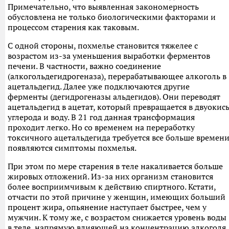
Примечательно, что выявленная закономерность
обусловлена не только биологическими факторами и
процессом старения как таковым.
С одной стороны, похмелье становится тяжелее с
возрастом из-за уменьшения выработки ферментов
печени. В частности, важно соединение
(алкогольдегидрогеназа), перерабатывающее алкоголь в
ацетальдегид. Далее уже подключаются другие
ферменты (дегидрогеназы альдегидов). Они переводят
ацетальдегид в ацетат, который превращается в двуокис
углерода и воду. В 21 год данная трансформация
проходит легко. Но со временем на переработку
токсичного ацетальдегида требуется все больше времени
появляются симптомы похмелья.
При этом по мере старения в теле накаливается больше
жировых отложений. Из-за них организм становится
более восприимчивым к действию спиртного. Кстати,
отчасти по этой причине у женщин, имеющих больший
процент жира, опьянение наступает быстрее, чем у
мужчин. К тому же, с возрастом снижается уровень воды
в теле, напрямую влияющей на концентрацию алкоголя