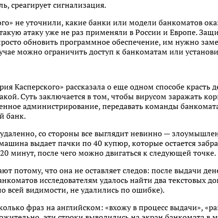
ь, среагирует сигнализация.
го» не уточнили, какие банки или модели банкоматов ока
 такую атаку уже не раз применяли в России и Европе. Защ
просто обновить программное обеспечение, им нужно зам
лучае можно ограничить доступ к банкоматам или установ
рия Касперского» рассказала о еще одном способе красть д
кой. Суть заключается в том, чтобы вирусом заражать кор
ленное администрирование, передавать команды банкомата
й банк.
 удаленно, со стороны все выглядит невинно — злоумышлен
машина выдает пачки по 40 купюр, которые остается забра
20 минут, после чего можно двигаться к следующей точке.
т потому, что она не оставляет следов: после выдачи дене
нкоматов исследователям удалось найти два текстовых до
о всей видимости, не удалились по ошибке).
колько фраз на английском: «вхожу в процесс выдачи», «р
ложительно, эти строки выводились на экран банкомата в