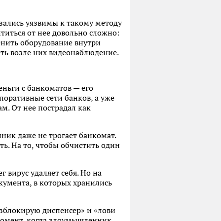
зались уязвимы к такому методу
ититься от нее довольно сложно:
енить оборудование внутри
ить возле них видеонаблюдение.
еньги с банкоматов — его
поративные сети банков, а уже
м. От нее пострадал как
ник даже не трогает банкомат.
ть. На то, чтобы обчистить один
г вирус удаляет себя. Но на
кумента, в которых хранились
азблокирую диспенсер» и «лови
 момент, когда злоумышленник