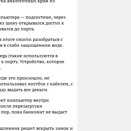
тка аналогичных краж из
пьютера — подсистеме, через
рез шину открывался доступ к
вался до порта.
 итоге смогли разобраться с
я в слабо защищенном виде.
ega (такие используются в
к порту. Устройство, которое
.
где это произошло, не
использовал ноутбук с кабелем, с
ду выдать все деньги.
ент компьютер внутри
после перезагрузки
 пор, пока банкомат не выдаст
ышленник решит вскрыть замок и