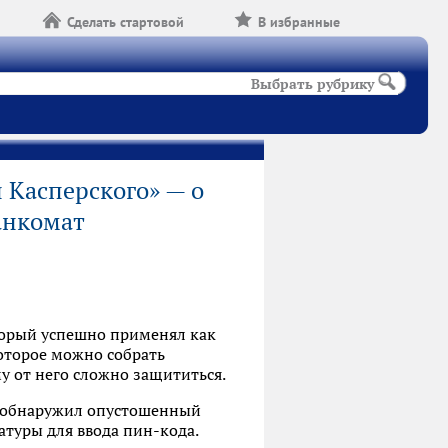
Сделать стартовой
В избранные
Выбрать рубрику
 Касперского» — о
анкомат
торый успешно применял как
которое можно собрать
му от него сложно защититься.
й обнаружил опустошенный
туры для ввода пин-кода.