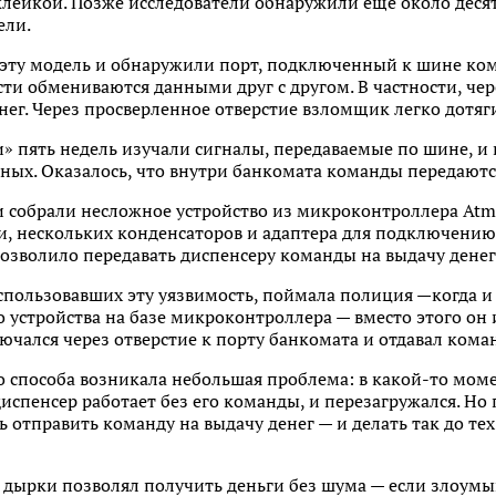
лейкой. Позже исследователи обнаружили еще около деся
ели.
 эту модель и обнаружили порт, подключенный к шине ком
сти обмениваются данными друг с другом. В частности, че
нег. Через просверленное отверстие взломщик легко дотяги
 пять недель изучали сигналы, передаваемые по шине, и в
ных. Оказалось, что внутри банкомата команды передаютс
и собрали несложное устройство из микроконтроллера Atm
ки, нескольких конденсаторов и адаптера для подключению 
позволило передавать диспенсеру команды на выдачу денег
пользовавших эту уязвимость, поймала полиция —когда и 
о устройства на базе микроконтроллера — вместо этого он 
ался через отверстие к порту банкомата и отдавал коман
о способа возникала небольшая проблема: в какой-то мом
испенсер работает без его команды, и перезагружался. Но 
отправить команду на выдачу денег — и делать так до тех
 дырки позволял получить деньги без шума — если злоум