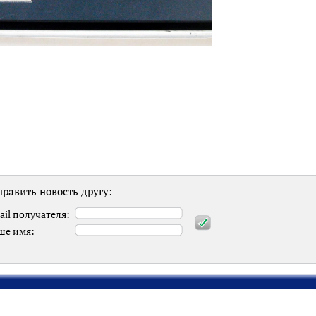
равить новость другу:
ail получателя:
ше имя: