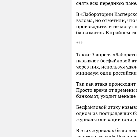
снять всю переднюю панел
В «Лаборатории Касперско
взлома, но отметили, что
производители не могут 
банкоматов. В крайнем с
***
Также 3 апреля «Лаборато
называют бесфайловой ата
через них, используя уда
минимум один российски
Так как атака происходит
Просто время от времени 
банкомат, уходит меньше 
Бесфайловой атаку называю
одном из пострадавших ба
журналы операций (они, п
В этих журналах было нес
денежки, сучка!» Предпо