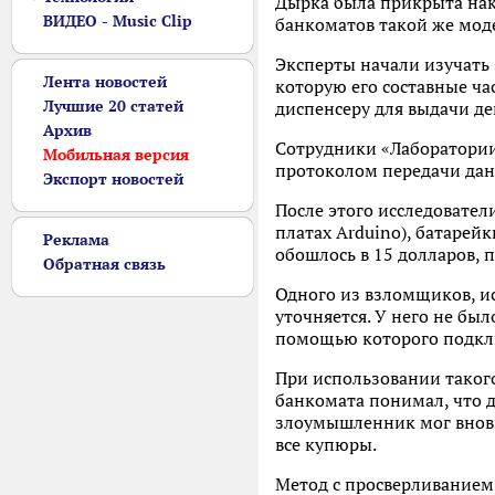
Дырка была прикрыта нак
ВИДЕО - Music Clip
банкоматов такой же мод
Эксперты начали изучать
Лента новостей
которую его составные ча
Лучшие 20 статей
диспенсеру для выдачи де
Архив
Сотрудники «Лаборатории»
Мобильная версия
протоколом передачи дан
Экспорт новостей
После этого исследовател
платах Arduino), батарей
Реклама
обошлось в 15 долларов, 
Обратная связь
Одного из взломщиков, ис
уточняется. У него не был
помощью которого подключ
При использовании таког
банкомата понимал, что д
злоумышленник мог вновь 
все купюры.
Метод с просверливанием