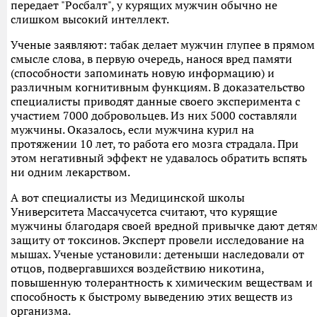
передает "Росбалт", у курящих мужчин обычно не
слишком высокий интеллект.
Ученые заявляют: табак делает мужчин глупее в прямом
смысле слова, в первую очередь, нанося вред памяти
(способности запоминать новую информацию) и
различным когнитивным функциям. В доказательство
специалисты приводят данные своего эксперимента с
участием 7000 добровольцев. Из них 5000 составляли
мужчины. Оказалось, если мужчина курил на
протяжении 10 лет, то работа его мозга страдала. При
этом негативный эффект не удавалось обратить вспять
ни одним лекарством.
А вот специалисты из Медицинской школы
Университета Массачусетса считают, что курящие
мужчины благодаря своей вредной привычке дают детя
защиту от токсинов. Эксперт провели исследование на
мышах. Ученые установили: детеныши наследовали от
отцов, подвергавшихся воздействию никотина,
повышенную толерантность к химическим веществам и
способность к быстрому выведению этих веществ из
организма.