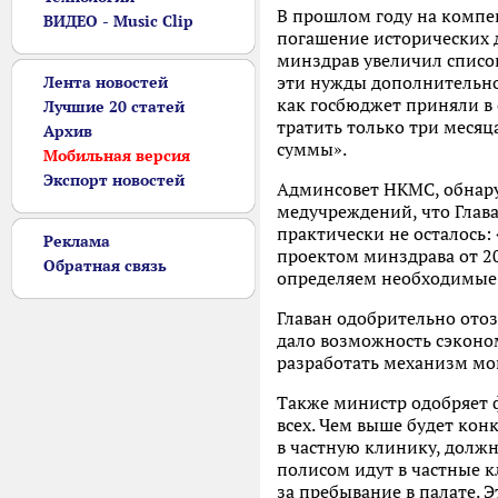
В прошлом году на компе
ВИДЕО - Music Clip
погашение исторических до
минздрав увеличил списо
эти нужды дополнительно 
Лента новостей
как госбюджет приняли в
Лучшие 20 статей
тратить только три месяца
Архив
суммы».
Мобильная версия
Экспорт новостей
Админсовет НКМС, обнару
медучреждений, что Глав
практически не осталось:
Реклама
проектом минздрава от 20
Обратная связь
определяем необходимые р
Главан одобрительно отоз
дало возможность сэконом
разработать механизм мо
Также министр одобряет 
всех. Чем выше будет кон
в частную клинику, должны
полисом идут в частные к
за пребывание в палате. 