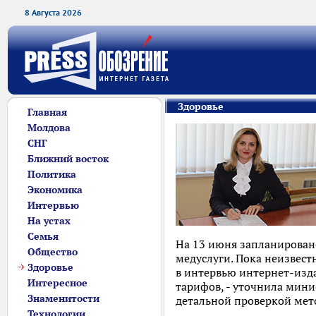
8 Августа 2026
Здоровье
Главная
Молдова
СНГ
Ближний восток
Политика
Экономика
Интервью
На устах
Семья
На 13 июня запланирован
Общество
медуслуги. Пока неизвест
Здоровье
в интервью интернет-изд
Интересное
тарифов, - уточнила мини
Знаменитости
детальной проверкой мет
Технологии