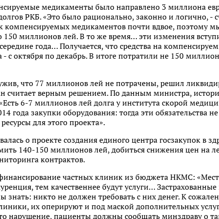
нсируемые медикаменты было направлено 3 миллиона евро,
лгов РКБ. «Это было рационально, законно и логично, - сч
к компенсируемых медикаментов почти вдвое, поэтому м
150 миллионов лей. В то же время… эти изменения вступил
 середине года… Получается, что средства на компенсиру
 - с октября по декабрь. В итоге потратили не 150 миллио
жив, что 77 миллионов лей не потрачены, решил ликвиди
ан считает верным решением. По данным министра, истори
 «Есть 6-7 миллионов лей долга у института скорой медиц
14 года закупки оборудования: тогда эти обязательства н
есурсы для этого проекта».
валась о проекте создания единого центра госзакупок в зд
ить 140-150 миллионов лей, добиться снижения цен на ле
ниторинга контрактов.
финансирование частных клиник из бюджета НКМС: «Мест
куренция, тем качественнее будут услуги… Застрахованны
 знать: никто не должен требовать с них денег. К сожален
линики, их оперируют и под маской дополнительных услуг
Это нарушение, пациенты должны сообщать минздраву о так