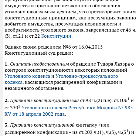
имущества и признание незаконного обогащения
уголовно наказуемым деянием, что противоречит таким
конституционным принципам, как презумпция законно
добытого имущества, презумпция невиновности и
необратимость уголовного закона, закрепленные ст.46 ч
(3), ст.21 и ст.22
Конституции
.
Однако своим решением №6 от 16.04.2015
Конституционный суд решил:
1.
Считать необоснованным
обращение Тудора Лазэра о
контроле конституционности некоторых положений
Уголовного кодекса
и
Уголовно-процессуального
кодекса
, касающихся расширенной конфискации и
незаконного обогащения.
1
2.
Признать конституционными
ст.98 ч.(2) п.е), ст.106
и
2
ст.330
Уголовного кодекса Республики Молдова № 985-
XV от 18 апреля 2002 года
.
3.
Признать конституционной
синтагму «или
1
расширенной конфискации» из ст.202 ч.(1), ч.(3), ч.(3
) и