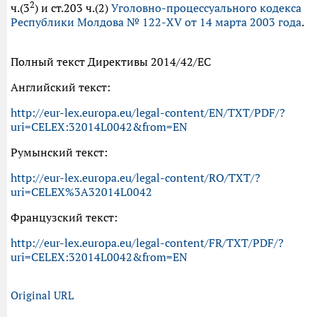
2
ч.(3
) и ст.203 ч.(2)
Уголовно-процессуального кодекса
Республики Молдова № 122-XV от 14 марта 2003 года
.
Полный текст Директивы 2014/42/ЕС
Английский текст:
http://eur-lex.europa.eu/legal-content/EN/TXT/PDF/?
uri=CELEX:32014L0042&from=EN
Румынский текст:
http://eur-lex.europa.eu/legal-content/RO/TXT/?
uri=CELEX%3A32014L0042
Французский текст:
http://eur-lex.europa.eu/legal-content/FR/TXT/PDF/?
uri=CELEX:32014L0042&from=EN
Original URL