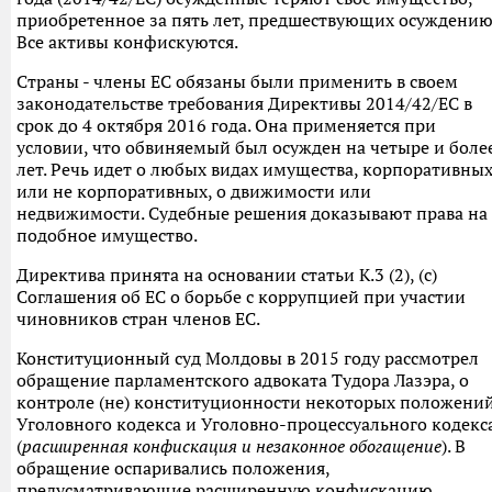
приобретенное за пять лет, предшествующих осуждению
Все активы конфискуются.
Страны - члены ЕС обязаны были применить в своем
законодательстве требования Директивы 2014/42/ЕС в
срок до 4 октября 2016 года. Она применяется при
условии, что обвиняемый был осужден на четыре и боле
лет. Речь идет о любых видах имущества, корпоративны
или не корпоративных, о движимости или
недвижимости. Судебные решения доказывают права на
подобное имущество.
Директива принята на основании статьи К.3 (2), (с)
Соглашения об ЕС о борьбе с коррупцией при участии
чиновников стран членов ЕС.
Конституционный суд Молдовы в 2015 году рассмотрел
обращение парламентского адвоката Тудора Лазэра, о
контроле (не) конституционности некоторых положени
Уголовного кодекса и Уголовно-процессуального кодекс
(
расширенная конфискация и незаконное обогащение
). В
обращение оспаривались положения,
предусматривающие расширенную конфискацию