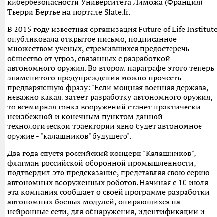
кибербезопасности Университета Лиможа (Франция)
Тьерри Бертье на портале Slate.fr.
В 2015 году известная организация Future of Life Institut
опубликовала открытое письмо, подписанное
множеством ученых, стремившихся предостеречь
общество от угроз, связанных с разработкой
автономного оружия. Во втором параграфе этого теперь
знаменитого предупреждения можно прочесть
предваряющую фразу: "Если мощная военная держава,
неважно какая, затеет разработку автономного оружия,
то всемирная гонка вооружений станет практически
неизбежной и конечным пунктом данной
технологической траектории явно будет автономное
оружие - "калашников" будущего".
Два года спустя российский концерн "Калашников",
флагман российской оборонной промышленности,
подтвердил это предсказание, представляя свою серию
автономных вооруженных роботов. Начиная с 10 июля
эта компания сообщает о своей программе разработки
автономных боевых модулей, опирающихся на
нейронные сети, для обнаружения, идентификации и