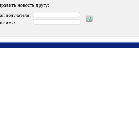
равить новость другу:
ail получателя:
ше имя: