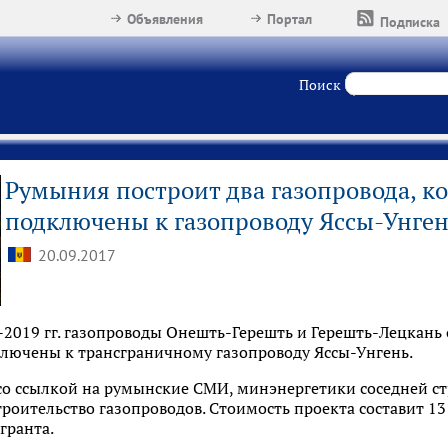
Объявления
Портал
Подписка
Поиск
Румыния построит два газопровода, к
подключены к газопроводу Яссы-Унге
20.09.2017
-2019 гг. газопроводы Онешть-Герешть и Герешть-Лецкань
ключены к трансграничному газопроводу Яссы-Унгень.
со ссылкой на румынские СМИ, минэнергетики соседней с
троительство газопроводов. Стоимость проекта составит 131
 гранта.