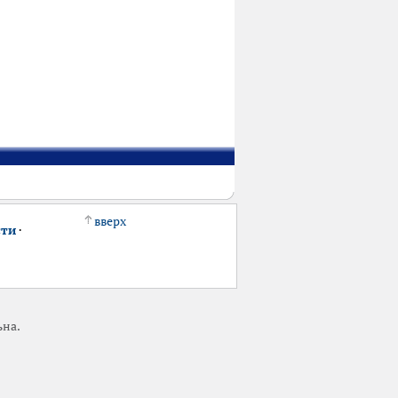
вверх
сти
·
ьна.