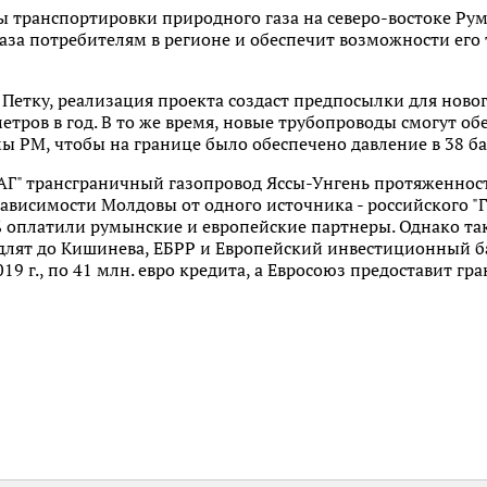
 транспортировки природного газа на северо-востоке Рум
газа потребителям в регионе и обеспечит возможности его 
Петку, реализация проекта создаст предпосылки для новог
метров в год. В то же время, новые трубопроводы смогут об
ы РМ, чтобы на границе было обеспечено давление в 38 ба
Г" трансграничный газопровод Яссы-Унгень протяженност
 зависимости Молдовы от одного источника - российского "Г
% оплатили румынские и европейские партнеры. Однако так
одлят до Кишинева, ЕБРР и Европейский инвестиционный б
9 г., по 41 млн. евро кредита, а Евросоюз предоставит гран