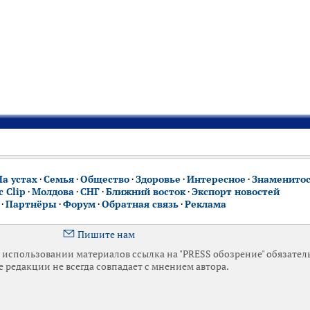
На устах
·
Семья
·
Общество
·
Здоровье
·
Интересное
·
Знаменито
 Clip
·
Молдова
·
СНГ
·
Ближний восток
·
Экспорт новостей
·
Партнёры
·
Форум
·
Обратная связь
·
Реклама
Пишите нам
использовании материалов ссылка на "PRESS обозрение" обязател
 редакции не всегда совпадает с мнением автора.