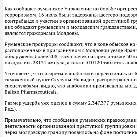
Как сообщает румынское Управление по борьбе оргпрес
терроризмом, 16 июля были задержаны шестеро подозр
контрабанде и участии в организованной преступной гр
них обладают румынским и молдавским гражданствами, 
являются гражданами Молдовы.
Румынские прокуроры сообщают, что в ходе обысков на 
расположенных в приграничном с Молдовой уезде Вран
обнаружены более 208 тысяч пачек сигарет, а также 30 к
находились 28131 ампула, а также 310120 таблеток анаб
Уточняется, что сигареты и анаболики перевозились из
таможенный пункт Скуляны. На видео, распространен
спецслужбами, видно, что анаболики произведены мол
Balkan Pharmaceuticals.
Размер ущерба уже оценен в сумму 2.347.377 румынских ле
Ред.).
Примечательно, что сообщение румынских правоохрани
деятельности организованной преступной группировки 
через молдавскую границу появилось на фоне постоян