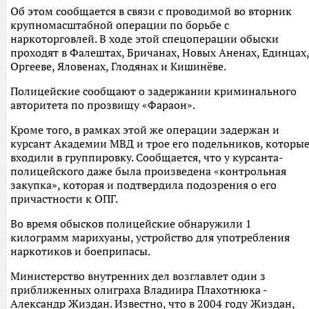
Об этом сообщается в связи с проводимой во вторник
крупномасштабной операции по борьбе с
наркоторговлей. В ходе этой спецоперации обыски
проходят в Фалештах, Бричанах, Новых Аненах, Единцах,
Оргееве, Яловенах, Глодянах и Кишинёве.
Полицейские сообщают о задержании криминального
авторитета по прозвищу «Фараон».
Кроме того, в рамках этой же операции задержан и
курсант Академии МВД и трое его подельников, которы
входили в группировку. Сообщается, что у курсанта-
полицейского даже была произведена «контрольная
закупка», которая и подтвердила подозрения о его
причастности к ОПГ.
Во время обысков полицейские обнаружили 1
килограмм марихуаны, устройство для употребления
наркотиков и боеприпасы.
Министерство внутренних дел возглавлет один з
приближенных олиграха Владиира Плахотнюка -
Александр Жиздан. Известно, что в 2004 году Жиздан,