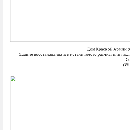
Дом Красной Армии (
Здание восстанавливать не стали, место расчистили п
Со
(Wi