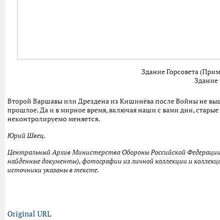
Здание Горсовета (Прим
Здание 
Второй Варшавы или Дрездена из Кишинёва после Войны не вышло
прошлое. Да и в мирное время, включая наши с вами дни, старые
неконтролируемо меняется.
Юрий Швец.
Центральный Архив Министерства Обороны Российской Федерации
найденные документы), фотографии из личной коллекции и коллек
источники указаны в тексте.
Original URL