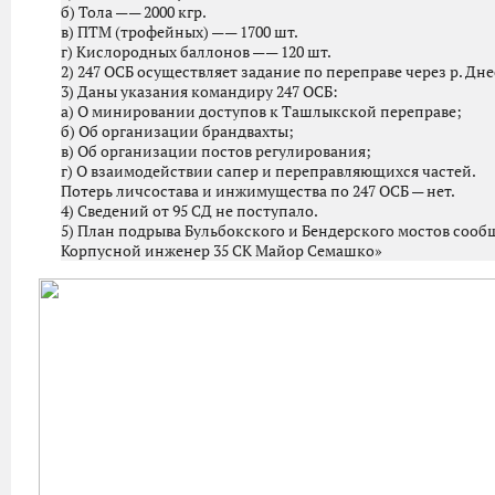
б) Тола —— 2000 кгр.
в) ПТМ (трофейных) —— 1700 шт.
г) Кислородных баллонов —— 120 шт.
2) 247 ОСБ осуществляет задание по переправе через р. Дне
3) Даны указания командиру 247 ОСБ:
а) О минировании доступов к Ташлыкской переправе;
б) Об организации брандвахты;
в) Об организации постов регулирования;
г) О взаимодействии сапер и переправляющихся частей.
Потерь личсостава и инжимущества по 247 ОСБ — нет.
4) Сведений от 95 СД не поступало.
5) План подрыва Бульбокского и Бендерского мостов соо
Корпусной инженер 35 СК Майор Семашко»