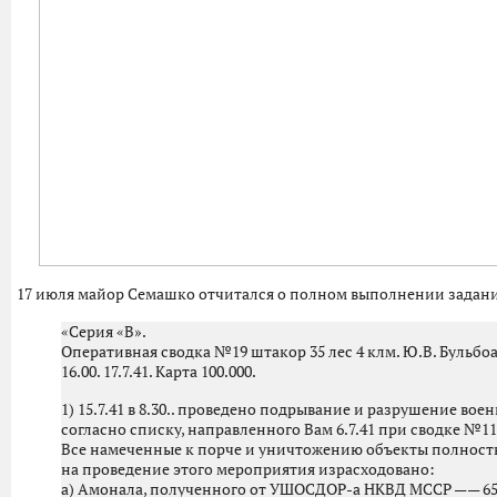
17 июля майор Семашко отчитался о полном выполнении задан
«Серия «В».
Оперативная сводка №19 штакор 35 лес 4 клм. Ю.В. Бульбо
16.00. 17.7.41. Карта 100.000.
1) 15.7.41 в 8.30.. проведено подрывание и разрушение в
согласно списку, направленного Вам 6.7.41 при сводке №11
Все намеченные к порче и уничтожению объекты полност
на проведение этого мероприятия израсходовано:
а) Амонала, полученного от УШОСДОР-а НКВД МССР —— 650