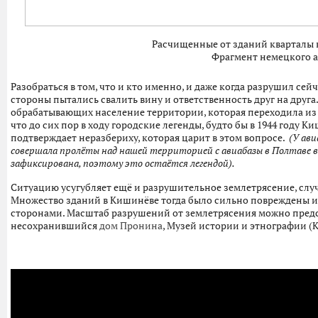
Расчищенные от зданий кварталы в
Фрагмент немецкого аэ
Разобраться в том, что и кто именно, и даже когда разрушил се
стороны пытались свалить вину и ответственность друг на дру
обрабатывающих население территории, которая переходила из ру
что до сих пор в ходу городские легенды, будто бы в 1944 году
подтверждает неразбериху, которая царит в этом вопросе.
(У ав
совершала пролёты над нашей территорией с авиабазы в Полтаве в
зафиксирована, поэтому это остаётся легендой).
Ситуацию усугубляет ещё и разрушительное землетрясение, случи
Множество зданий в Кишинёве тогда было сильно повреждены и
сторонами. Масштаб разрушений от землетрясения можно пред
несохранившийся
дом Пронина
, Музей истории и этнографии (