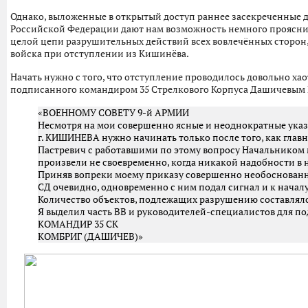
Однако, выложенные в открытый доступ раннее засекреченные
Российской Федерации дают нам возможность немного проясни
целой цепи разрушительных действий всех вовлечённых сторон,
войска при отступлении из Кишинёва.
Начать нужно с того, что отступление проводилось довольно ха
подписанного командиром 35 Стрелкового Корпуса Дашичевым И
«ВОЕННОМУ СОВЕТУ 9-й АРМИИ
Несмотря на мои совершенно ясные и неоднократные ука
г. КИШИНЕВА нужно начинать только после того, как гла
Пастревич с работавшими по этому вопросу Начальником
произвели не своевременно, когда никакой надобности в 
Приняв вопреки моему приказу совершенно необоснованное
СД очевидно, одновременно с ним подал сигнал и к начал
Количество объектов, подлежащих разрушению составляло
Я выделил часть ВВ и руководителей-специалистов для п
КОМАНДИР 35 СК
КОМБРИГ (ДАШИЧЕВ)»