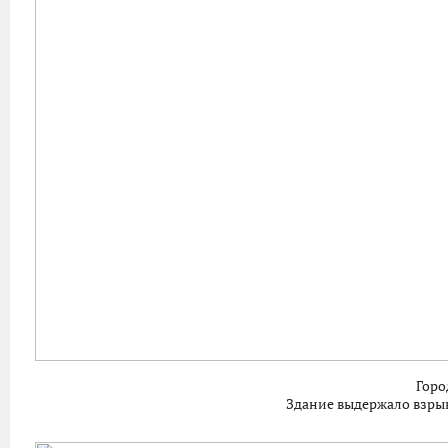
Горо
Здание выдержало взрыв