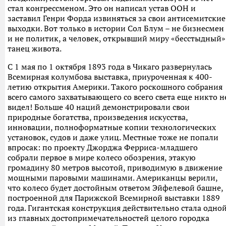
стал конгрессменом. Это он написал устав ООН и
заставил Генри Форда извиняться за свои антисемитские
выходки. Вот только в истории Сол Блум – не бизнесмен
и не политик, а человек, открывший миру «бесстыдный»
танец живота.
С 1 мая по 1 октября 1893 года в Чикаго развернулась
Всемирная колумбова выставка, приуроченная к 400-
летию открытия Америки. Такого роскошного собрания
всего самого захватывающего со всего света еще никто н
видел! Больше 40 наций демонстрировали свои
природные богатства, произведения искусства,
инновации, полноформатные копии технологических
установок, судов и даже улиц. Местные тоже не попали
впросак: по проекту Джорджа Ферриса-младшего
собрали первое в мире колесо обозрения, этакую
громадину 80 метров высотой, приводимую в движение
мощными паровыми машинами. Американцы верили,
что колесо будет достойным ответом Эйфелевой башне,
построенной для Парижской Всемирной выставки 1889
года. Гигантская конструкция действительно стала одно
из главных достопримечательностей целого городка