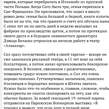
евреев, которые перебрались в Иллинойс из прусской
части Польши. Когда Солу было три, семья переехала в
Сан-Франциско. Он признавался, что ходил в школу
ровно день: семья была большой и бедной, книги купить
было не на что, так что грамоте и счету его обучала мама
С семи лет он по шесть дней в неделю вкалывал на
фабрике по производству щеток, а потом по протекции
своего друга и в будущем знаменитого драматурга
Дэвида Беласко устроился на мелкую работу в театр
«Альказар».
Сол сразу почувствовал себя в своей тарелке – вскоре он
уже занимался рекламой театра, в 15 лет взял на себя
бухгалтерию, а потом начал организовывать боксерские
поединки. В бизнесе, связанном с развлечениями,
повышать градус нужно постоянно, и Сол это очень
хорошо понимал. Гуттаперчевых мальчиков, сиамских
близнецов и бородатых женщин в Штатах хватало.
Нужно было что-то особенное и, главное, сложное, чтоб
конкуренты не смогли скопировать на лету, как это
обычно бывало. За новой сенсацией 19-летний парень
отправился на Парижскую Всемирную выставку. «Я
пришел к выводу, что если хочу в полной мере