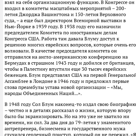
взял на себя организационную функцию. В Конгрессе он
входил в комитеты масштабных мероприятий – 200-
летия Джорджа Вашингтона и 150-летия Верховного
суда, – а еще был директором Всемирной выставки в
Нью-Йорке в 1939 году. В 1938 году его назначили
председателем Комитета по иностранным делам
Конгресса США. Работа там давала Блуму доступ к
решению многих еврейских вопросов, которые очень его
волновали. В качестве председателя комитета он
отправился на англо-американскую конференцию на
Бермудах в страшном 1943 году и добился от британцев,
чтобы в Палестину впустили еще 30 тысяч еврейских
беженцев. Блум представлял США на первой Генерально
Ассамблее в Лондоне в 1946 году и предложил первые
слова преамбулы устава новой организации – «Мы,
народы Объединенных Наций...».
В 1948 году Сол Блум наконец-то издал свою биографи
– честно и в деталях рассказал о жизни, которую впору
было бы экранизировать. Но на это уже не хватило ни
времени, ни сил. За два дня до 79-летия у знаменитого
антрепренера, бизнесмена и государственного мужа
случился сердечный приступ, который он не пережил. «Я