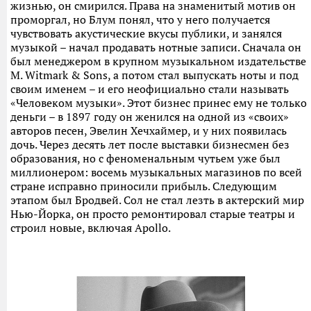
жизнью, он смирился. Права на знаменитый мотив он
проморгал, но Блум понял, что у него получается
чувствовать акустические вкусы публики, и занялся
музыкой – начал продавать нотные записи. Сначала он
был менеджером в крупном музыкальном издательстве
M. Witmark & Sons, а потом стал выпускать ноты и под
своим именем – и его неофициально стали называть
«Человеком музыки». Этот бизнес принес ему не только
деньги – в 1897 году он женился на одной из «своих»
авторов песен, Эвелин Хечхаймер, и у них появилась
дочь. Через десять лет после выставки бизнесмен без
образования, но с феноменальным чутьем уже был
миллионером: восемь музыкальных магазинов по всей
стране исправно приносили прибыль. Следующим
этапом был Бродвей. Сол не стал лезть в актерский мир
Нью-Йорка, он просто ремонтировал старые театры и
строил новые, включая Apollo.