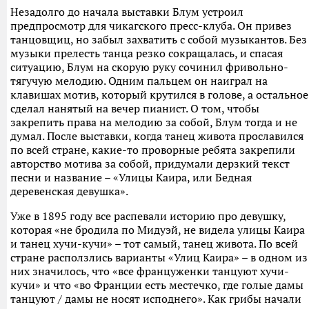
Незадолго до начала выставки Блум устроил
предпросмотр для чикагского пресс-клуба. Он привез
танцовщиц, но забыл захватить с собой музыкантов. Без
музыки прелесть танца резко сокращалась, и спасая
ситуацию, Блум на скорую руку сочинил фривольно-
тягучую мелодию. Одним пальцем он наиграл на
клавишах мотив, который крутился в голове, а остальное
сделал нанятый на вечер пианист. О том, чтобы
закрепить права на мелодию за собой, Блум тогда и не
думал. После выставки, когда танец живота прославился
по всей стране, какие-то проворные ребята закрепили
авторство мотива за собой, придумали дерзкий текст
песни и название – «Улицы Каира, или Бедная
деревенская девушка».
Уже в 1895 году все распевали историю про девушку,
которая «не бродила по Мидуэй, не видела улицы Каира
и танец хучи-кучи» – тот самый, танец живота. По всей
стране расползлись варианты «Улиц Каира» – в одном из
них значилось, что «все француженки танцуют хучи-
кучи» и что «во Франции есть местечко, где голые дамы
танцуют / дамы не носят исподнего». Как грибы начали