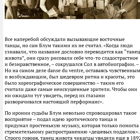
Все наперебой обсуждали вызывающие восточные
танцы, но сам Блум такими их не считал. «Когда люди
узнавали, что название дословно переводится как “тане
живота”, они сразу рисовали себе что-то сладострастное
и безнравственное, – сокрушался Сол в автобиографии. –
Но на самом деле danse du ventre, оставаясь чувственны
и возбуждающим, был шедевром ритма и красоты, это
было хореографическое совершенство – таким его
считали даже самые неискушенные зрители. Чтобы они
ни ожидали тут увидеть, перед их глазами
разворачивался настоящий перформанс».
По иронии судьбы Блум невольно спровоцировал такое
восприятие – подал идею эротического танца и
придумал простенькую музыку, которая только помогла
стремительному распространению «дешевых подделок».
Строго говоря, танец живота чикагцы увидели еще в 189