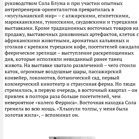
руководством Сола Блума и при участии опытных
антрепренеров-ориенталистов превратилась в
«мусульманский мир» – с алжирскими, египетскими,
марокканскими, тунисскими, саудовскими и турецкими
выставками. Кроме традиционных восточных товаров на
продажу, выставочных диковинных артефактов, клеток с
африканскими животными, ароматных кальянных и
уголков с крепким турецким кофе, посетителей ожидал
феерическое зрелище – выступление раскрепощенных
див, которые исполняли невиданный ранее танец
живота. На выставке хватало развлечений – чего стоили
каток, огромные воздушные шары, пассажирский
конвейер, локомотив, ботанический сад, первый
коммерческий кинотеатр и страусиная ферма. Но люди
стремились, в первую очередь, в восточный квартал – он
привлек в полтора раза больше посетителей, чем
невероятное «колесо Ферриса». Восточная находка Сола
гремела во всю мощь. «Хлынули толпы, у меня была
золотая жила», – вспоминал он.