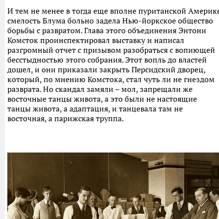
И тем не менее в тогда еще вполне пуританской Америк
смелость Блума больно задела Нью-йоркское общество
борьбы с развратом. Глава этого объединения Энтони
Комсток проинспектировал выставку и написал
разгромный отчет с призывом разобраться с вопиющей
бесстыдностью этого собрания. Этот вопль до властей
дошел, и они приказали закрыть Персидский дворец,
который, по мнению Комстока, стал чуть ли не гнездом
разврата. Но скандал замяли – мол, запрещали же
восточные танцы живота, а это были не настоящие
танцы живота, а адаптация, и танцевала там не
восточная, а парижская труппа.