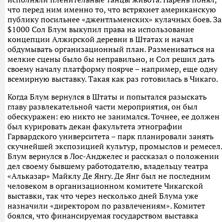
что перед ним именно то, что встряхнет американскую
публику посильнее «джентльменских» кулачных боев. За
$1000 Сол Блум выкупил права на использование
концепции Алжирской деревни в Штатах и начал
обдумывать организационный план. Размениваться на
мелкие сцены было бы неправильно, и Сол решил дать
своему началу платформу поярче – например, еще одну
всемирную выставку. Такая как раз готовилась в Чикаго.
Когда Блум вернулся в Штаты и попытался разыскать
главу развлекательной части мероприятия, он был
обескуражен: ею никто не занимался. Точнее, ее должен
был курировать декан факультета этнографии
Гарвардского университета – парк планировали занять
скучнейшей экспозицией культур, промыслов и ремесел.
Блум вернулся в Лос-Анджелес и рассказал о положении
дел своему бывшему работодателю, владельцу театра
«Альказар» Майклу Де Янгу. Де Янг был не последним
человеком в организационном комитете Чикагской
выставки, так что через несколько дней Блума уже
назначили «директором по развлечениям». Комитет
боялся, что финансируемая государством выставка