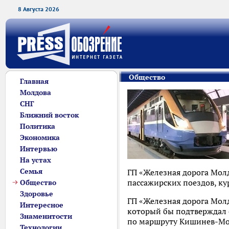
8 Августа 2026
Общество
Главная
Молдова
СНГ
Ближний восток
Политика
Экономика
Интервью
На устах
Семья
ГП «Железная дорога Мо
пассажирских поездов, к
Общество
Здоровье
ГП «Железная дорога Мол
Интересное
который бы подтверждал
Знаменитости
по маршруту Кишинев-Мос
Технологии