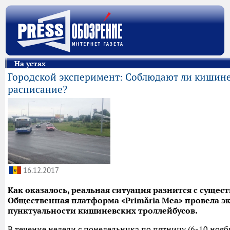
На устах
Городской эксперимент: Соблюдают ли кишине
расписание?
16.12.2017
Как оказалось, реальная ситуация разнится с суще
Общественная платформа «Primăria Mea» провела э
пунктуальности кишиневских троллейбусов.
В течение недели с понедельника по пятницу (6-10 ноябр