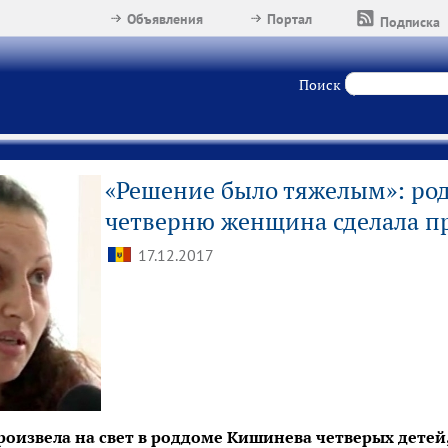
Объявления
Портал
Подписка
Поиск
«Решение было тяжелым»: ро
четверню женщина сделала п
17.12.2017
произвела на свет в роддоме Кишинева четверых детей,