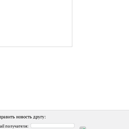
равить новость другу:
ail получателя: