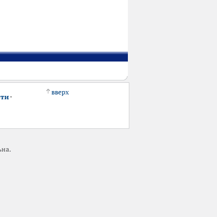
вверх
сти
·
ьна.