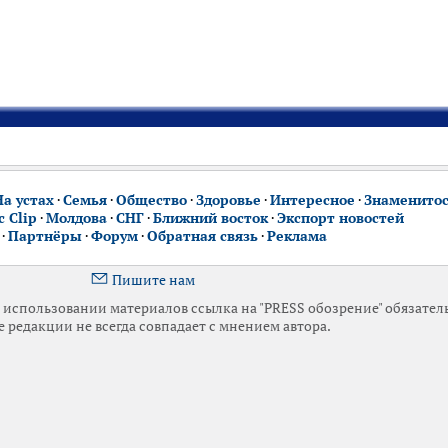
На устах
·
Семья
·
Общество
·
Здоровье
·
Интересное
·
Знаменито
 Clip
·
Молдова
·
СНГ
·
Ближний восток
·
Экспорт новостей
·
Партнёры
·
Форум
·
Обратная связь
·
Реклама
Пишите нам
использовании материалов ссылка на "PRESS обозрение" обязател
 редакции не всегда совпадает с мнением автора.