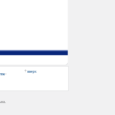
вверх
сти
·
ьна.