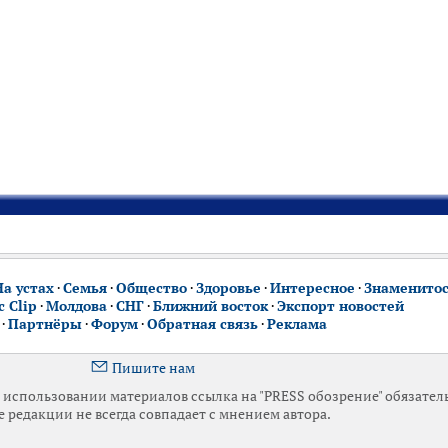
На устах
·
Семья
·
Общество
·
Здоровье
·
Интересное
·
Знаменито
 Clip
·
Молдова
·
СНГ
·
Ближний восток
·
Экспорт новостей
·
Партнёры
·
Форум
·
Обратная связь
·
Реклама
Пишите нам
использовании материалов ссылка на "PRESS обозрение" обязател
 редакции не всегда совпадает с мнением автора.