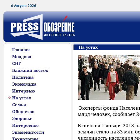
6 Августа 2026
На устах
Главная
Молдова
СНГ
Ближний восток
Политика
Экономика
Интервью
На устах
Семья
Эксперты фонда Население
Общество
млрд человек, сообщает Э
Здоровье
В ночь на 1 января 2018 
Интересное
землян стало на 83 млн б
Знаменитости
численность населения ми
Технологии