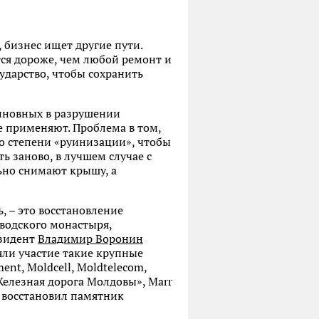
 бизнес ищет другие пути.
тся дороже, чем любой ремонт и
сударство, чтобы сохранить
виновных в разрушении
е применяют. Проблема в том,
до степени «руинизации», чтобы
ь заново, в лучшем случае с
льно снимают крышу, а
, – это восстановление
оеводского монастыря,
езидент
Владимир Воронин
яли участие такие крупные
ment, Moldcell, Moldtelecom,
«Железная дорога Молдовы», Marr
с восстановил памятник