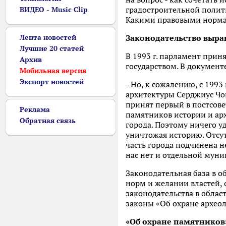
градостроительной полит
ВИДЕО - Music Clip
Какими правовыми нормам
Лента новостей
Законодательство выр
Лучшие 20 статей
В 1993 г. парламент прин
Архив
государством. В документ
Мобильная версия
Экспорт новостей
- Но, к сожалению, с 1993 
архитектуры Серджиус Чо
принят первый в постсове
Реклама
памятников истории и арх
Обратная связь
города. Поэтому ничего уд
уничтожая историю. Отсу
часть города подчинена н
нас нет и отдельной муни
Законодательная база в о
норм и желании властей, 
законодательства в облас
законы «Об охране археол
«Об охране памятников»