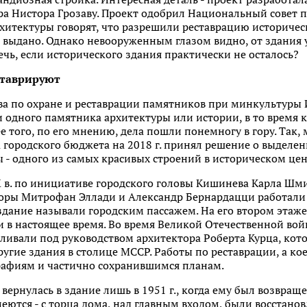
ра Нистора Грозаву. Проект одобрил Национальный совет 
итектуры говорят, что разрешили реставрацию историческ
 выдано. Однако невооруженным глазом видно, от здания у
ечь, если исторического здания практически не осталось?
ставрируют
ва по охране и реставрации памятников при минкультуры
ни одного памятника архитектуры или истории, в то время к
е того, по его мнению, дела пошли понемногу в гору. Та
 городского бюджета на 2018 г. принял решение о выделен
- одного из самых красивых строений в историческом цен
 в. по инициативе городского головы Кишинева Карла Шмид
оры Митрофан Эллади и Александр Бернардацци работали н
 здание называли городским пассажем. На его втором этаже
и в настоящее время. Во время Великой Отечественной вой
авливали под руководством архитектора Роберта Курца, ко
другие здания в столице МССР. Работы по реставрации, а кое
графиям и частично сохранившимся планам.
вернулась в здание лишь в 1951 г., когда ему был возвра
меются - с торца дома, над главным входом, были восстано