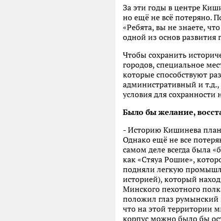
За эти годы в центре Киш
но ещё не всё потеряно. 
«Ребята, вы не знаете, чт
одной из основ развития 
Чтобы сохранить историче
городов, специальное мес
которые способствуют ра
административный и т.д.,
условия для сохранности н
Было бы желание, восс
- Историю Кишинева плано
Однако ещё не все потеря
самом деле всегда была 
как «Стяуа Рошие», котор
подняли легкую промышл
историей), который находи
Минского пехотного полка
положил глаз румынский и
что на этой территории м
корпус можно было бы ост