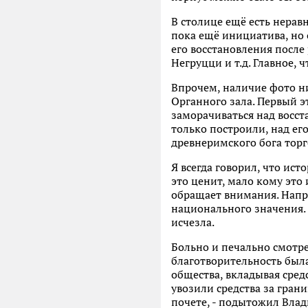
В столице ещё есть нерав
пока ещё инициатива, но 
его восстановления после
Негруцци и т.д. Главное,
Впрочем, наличие фото н
Органного зала. Первый э
заморачиваться над восста
только построили, над ег
древнеримского бога торг
Я всегда говорил, что ис
это ценит, мало кому это 
обращает внимания. Напри
национального значения. 
исчезла.
Больно и печально смотре
благотворительность был
общества, вкладывая сред
увозили средства за грани
почете, - подытожил Вла