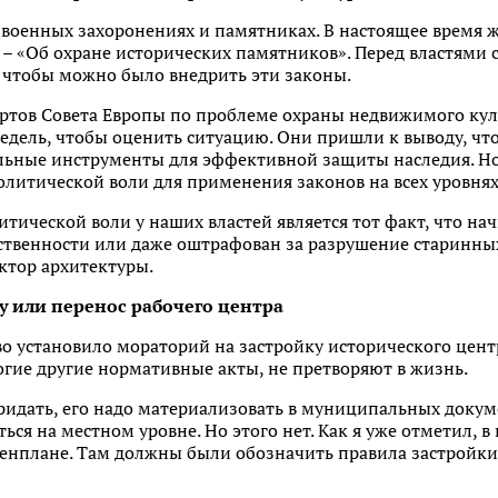
 военных захоронениях и памятниках. В настоящее время 
 «Об охране исторических памятников». Перед властями ст
 чтобы можно было внедрить эти законы.
пертов Совета Европы по проблеме охраны недвижимого кул
едель, чтобы оценить ситуацию. Они пришли к выводу, чт
ьные инструменты для эффективной защиты наследия. Но
олитической воли для применения законов на всех уровнях
ической воли у наших властей является тот факт, что начи
тственности или даже оштрафован за разрушение старинны
октор архитектуры.
у или перенос рабочего центра
тво установило мораторий на застройку исторического цен
ногие другие нормативные акты, не претворяют в жизнь.
ридать, его надо материализовать в муниципальных докумен
ься на местном уровне. Но этого нет. Как я уже отметил, в
Генплане. Там должны были обозначить правила застройки