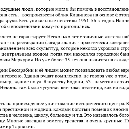
нодушные люди, которые могли бы помочь в восстановлении
она есть, - воспроизвести облик Кишинева на основе фото
 разрухи. Есть уникальные негативы 1951-56-х годов. Напр
 чтобы впоследствии кому-то пригодились.
ичего не гарантирует. Несколько лет столичные жители н
тап - по реставрации фасада здания - практически завершен
новлением всех скульптур, которые некогда украшали строе
о центральным входом (тогда там находился городской бан
овли Меркурия. Но уже более 35 лет она пылится на склад
тории Бессарабии и её лицам может позавидовать любая евр
интересно. Здания рушат комплексно, не говоря уже о том, 
мер, здание по ул. Бэнулеску Бодони, 53 - памятник архит
Некогда там была чугунная винтовая лестница, как на вод
ть на происходящее уничтожение исторического центра. В
а престижной и модной. Каждый богатый помещик вносил 
ства в человека, школу, больницу и т.д. Это называлось бо
цу. Многие завещали земству средства, и очень крупные. Но
димир Тарнакин.