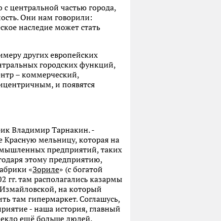
 с центральной частью города,
ность. Они нам говорили:
ческое наследие может стать
имеру других европейских
ентральных городских функций,
ентр – коммерческий,
лицентричным, и появятся
рик Владимир Тарнакин. -
е Красную мельницу, которая на
ромышленных предприятий, таких
годаря этому предприятию,
абрики «
Зориле
» (с богатой
02 гг. там располагались казармы
. Измайловской, на который
ить там гипермаркет. Соглашусь,
приятие - наша история, главный
лекло ещё больше людей.