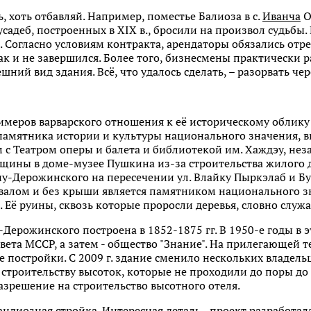
, хоть отбавляй. Например, поместье Балиоза в с.
Иванча
О
адеб, построенных в XIX в., бросили на произвол судьбы. В
 Согласно условиям контракта, арендаторы обязались отр
ак и не завершился. Более того, бизнесмены практически
ний вид здания. Всё, что удалось сделать, – разорвать чер
имеров варварского отношения к её историческому облику
памятника истории и культуры национального значения, в
с Театром оперы и балета и библиотекой им. Хаждэу, нез
щины в доме-музее Пушкина из-за строительства жилого д
у-Дерожинского на пересечении ул. Влайку Пыркэлаб и Бу
двалом и без крыши является памятником национального з
 Её руины, сквозь которые проросли деревья, словно служ
Дерожинского построена в 1852-1875 гг. В 1950-е годы в 
ета МССР, а затем - общество "Знание". На прилегающей т
 постройки. С 2009 г. здание сменило нескольких владельц
строительству высоток, которые не проходили до поры до
азрешение на строительство высотного отеля.
рандиозная стройка. Интересная деталь - проект разработа