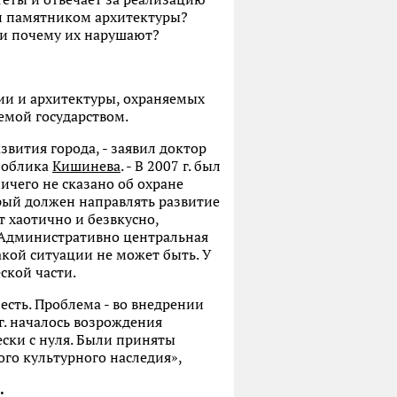
 и памятником архитектуры?
и почему их нарушают?
рии и архитектуры, охраняемых
емой государством.
азвития города, - заявил доктор
о облика
Кишинева
. - В 2007 г. был
ичего не сказано об охране
рый должен направлять развитие
т хаотично и безвкусно,
. Административно центральная
акой ситуации не может быть. У
ской части.
есть. Проблема - во внедрении
г. началось возрождения
ески с нуля. Были приняты
го культурного наследия»,
.