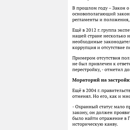
В прошлом году – Закон о
основополагающий закон –
регламенты и положения,
Ещё в 2012 г. группа экс
нашей стране несколько н
необходимые законодател
коррупция и отсутствие п
Примером отсутствия полит
не был привлечен к отве
перестройку, - отметил д
Мораторий на застройк
Ещё в 2004 г. правительс
отменял. Но его, как и м
- Охранный статус мало п
закону, он должен проявит
было найти отражение в 
историческую канву.