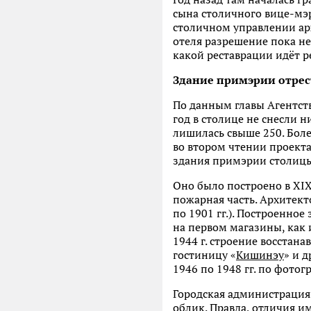
сына столичного вице-мэ
столичном управлении арх
отеля разрешение пока не
какой реставрации идёт р
Здание примэрии отре
По данным главы Агентст
год в столице не снесли 
лишилась свыше 250. Боле
во втором чтении проекта
здания примэрии столицы 
Оно было построено в XIX
пожарная часть. Архитект
по 1901 гг.). Построенное
на первом магазины, как 
1944 г. строение восстан
гостиницу «
Кишинэу
» и 
1946 по 1948 гг. по фото
Городская администрация 
облик. Правда, отличия и