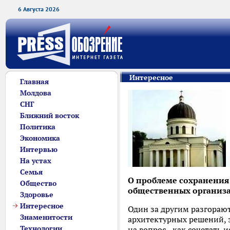
6 Августа 2026
Интересное
Главная
Молдова
СНГ
Ближний восток
Политика
Экономика
Интервью
На устах
Семья
О проблеме сохранения 
Общество
общественных организа
Здоровье
Интересное
Один за другим разгорают
Знаменитости
архитектурных решений, з
Технологии
на вопрос - как сочетать