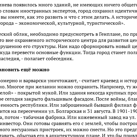
инева появилось много зданий, не имеющих ничего общего
По словам иностранных экспертов, город сохранил идентич
о вы имеете, как это развить и что с этим делать. А истори
города – экономической, культурной, туристической».
ский облик, необходимо предусмотреть в Генплане, по пр
то вне охраняемого исторического центра для развития ц
зрушению его структуры. Нам надо сформировать новый ц
 куда перевести основные функции. Тогда город станет по
аследия, - полагает собеседник.
тановить ещё можно
мерно и варварски уничтожают, - считает краевед и исто
но. Многое при желании можно сохранить. Например, ту ж
«белой» - покрытой мукой. Или здания некогда крупных п
ое сегодня закрыто фальшивым фасадом. После войны, бла
енность республики. Или заброшенный бывший филиал ф
тся на пересечении ул. Болгарская и 31 августа. В 1901-19
, потом - табачная фабрика. Или кожевенный завод на ул
нвестор. Они готовы сравнять его с землей, чтобы постро
ного несуразных пристроек, их можно снести. Но это пред
авить, обыграв его в архитектурном плане. И это бы прив