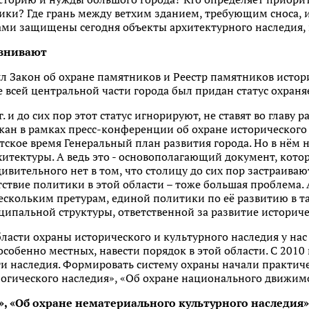
ики? Где грань между ветхим зданием, требующим сноса,
и защищены сегодня объекты архитектурного наследия, 
авнивают
ял Закон об охране памятников и Реестр памятников исто
е всей центральной части города был придан статус охраня
г. и до сих пор этот статус игнорируют, не ставят во главу р
кан в рамках пресс-конференции об охране историческог
тское время Генеральный план развития города. Но в нём н
итектуры. А ведь это - основополагающий документ, кото
ивительного нет в том, что столицу до сих пор застраиваю
тствие политики в этой области – тоже большая проблема
ескольким претурам, единой политики по её развитию в т
ципальной структуры, ответственной за развитие историче
бласти охраны исторического и культурного наследия у нас 
особенно местных, навести порядок в этой области. С 2010 
ти наследия. Формировать систему охраны начали практич
огического наследия», «Об охране национального движимо
, «Об охране нематериального культурного наследия»