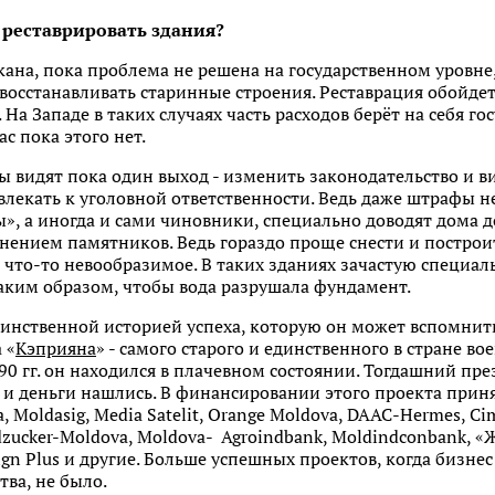
 реставрировать здания?
на, пока проблема не решена на государственном уровне,
восстанавливать старинные строения. Реставрация обойде
 На Западе в таких случаях часть расходов берёт на себя го
ас пока этого нет.
ы видят пока один выход - изменить законодательство и 
лекать к уголовной ответственности. Ведь даже штрафы н
», а иногда и сами чиновники, специально доводят дома 
анением памятников. Ведь гораздо проще снести и построит
- что-то невообразимое. В таких зданиях зачастую специа
аким образом, чтобы вода разрушала фундамент.
инственной историей успеха, которую он может вспомнить
 «
Кэприяна
» - самого старого и единственного в стране в
990 гг. он находился в плачевном состоянии. Тогдашний пр
, и деньги нашлись. В финансировании этого проекта прин
a, Moldasig, Media Satelit, Orange Moldova, DAAC-Hermes, Ci
Sudzucker-Moldova, Moldova- Agroindbank, Moldindconbank, 
sign Plus и другие. Больше успешных проектов, когда бизне
тва, не было.