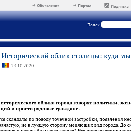
Объявления
Портал
Подписка
Поиск
Исторический облик столицы: куда м
23.10.2020
исторического облика города говорят политики, экс
ций и просто рядовые граждане.
ся скандалы по поводу точечной застройки, появления не
ачастую, не в лучшую сторону меняющих вид города. До с
 историю и нужды большого города? Кто определяет приори