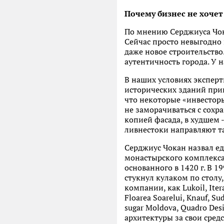
Почему бизнес не хочет
По мнению Серджиуса Чока
Сейчас просто невыгодно 
даже новое строительство.
аутентичность города. У н
В наших условиях эксперт
исторических зданий прив
что некоторые «инвесторы
не заморачиваться с сохр
копией фасада, в худшем 
ливнестоки направляют т
Серджиус Чокан назвал ед
монастырского комплекса
основанного в 1420 г. В 1
стукнул кулаком по столу
компании, как Lukoil, Iter
Floarea Soarelui, Knauf, 
sugar Moldova, Quadro De
архитектуры за свои средс