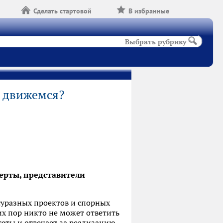
Сделать стартовой
В избранные
Выбрать рубрику
ы движемся?
перты, представители
суразных проектов и спорных
их пор никто не может ответить
теты и отвечает за реализацию