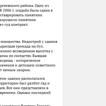
ргеевского района. Одну из
 2006 г. усадьба была сдана в
еставрировать памятник
 разрушили памятник
ез суд контракт.
 множество. Недострой у здания
ыросшая громада на бул.
аконно возведенная высотка у
ома по соседству. Бывшая
курешь - историческое
начения и детищем известного
ат немым укором.
этом здании располагался
ерритории был разбит сад и
ев. Все они представляли в
 времени. Однако последний
ла компания Виктора Грозаву,