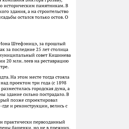
по историческим памятникам. В
ого здания, а на строительство
садьбы остался только остов. О
 Иона Штефэницэ, за прошлый
ак за последние 25 лет столица
к, муниципальный совет Кишинева
ии 20 млн. леев на реставрацию
тре.
та. На этом месте тогда стояла
ад проектом три года (с 1898
 разместилась городская дума, а
ны здание сильно пострадало. В
торый позже спроектировал
-где и реконструкции, велись с
щен практически первозданный
влены башенки, но не в прежних,