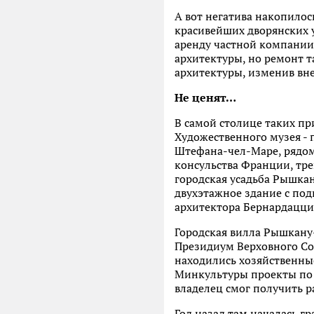
А вот негатива накопилось
красивейших дворянских ус
аренду частной компании.
архитектуры, но ремонт т
архитектуры, изменив внеш
Не ценят…
В самой столице таких пр
Художественного музея - 
Штефана-чел-Маре, рядом 
консульства Франции, тре
городская усадьба Рышкан
двухэтажное здание с по
архитектора Бернардацци.
Городская вилла Рышкану-
Президиум Верховного Сов
находились хозяйственные
Минкультуры проекты по 
владелец смог получить р
Год назад там началась г