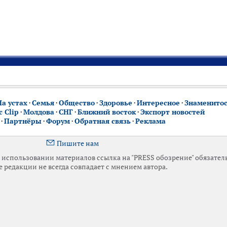
На устах
·
Семья
·
Общество
·
Здоровье
·
Интересное
·
Знаменито
 Clip
·
Молдова
·
СНГ
·
Ближний восток
·
Экспорт новостей
·
Партнёры
·
Форум
·
Обратная связь
·
Реклама
Пишите нам
использовании материалов ссылка на "PRESS обозрение" обязател
 редакции не всегда совпадает с мнением автора.