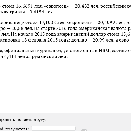
стоил 16,6691 лея, «европеец» — 20,482 лея, российский р
ская гривна – 0,6156 лея.
мериканец» стоил 17,1002 лея, «европеец» — 20,4099 лея, то
евро — 20,88 лея. На старте 2016 года американская валюта 
7 лея. На начало 2015 года американский доллар стоил 15,61 
ирован 18 февраля 2015 года: доллар — 20,99 лея, а евро 
я, официальный курс валют, установленный НБМ, составляет
 и 4,414 лея за румынский лей.
равить новость другу:
ail получателя: