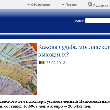
Объявления
Портал
Подписка
Поиск
Какова судьба молдавског
выходных?
25.02.2018
авского лея к доллару, установленный Национальны
 составит 16,6967 лея, а к евро — 20,5452 лея.