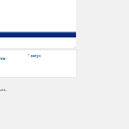
вверх
сти
·
ьна.