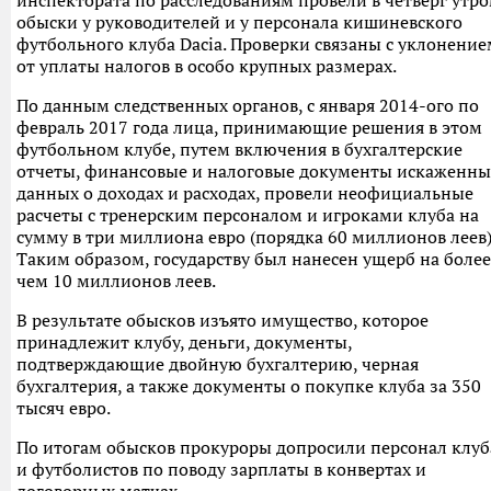
инспектората по расследованиям провели в четверг утр
обыски у руководителей и у персонала кишиневского
футбольного клуба Dacia. Проверки связаны с уклонение
от уплаты налогов в особо крупных размерах.
По данным следственных органов, с января 2014-ого по
февраль 2017 года лица, принимающие решения в этом
футбольном клубе, путем включения в бухгалтерские
отчеты, финансовые и налоговые документы искаженны
данных о доходах и расходах, провели неофициальные
расчеты с тренерским персоналом и игроками клуба на
сумму в три миллиона евро (порядка 60 миллионов леев)
Таким образом, государству был нанесен ущерб на более
чем 10 миллионов леев.
В результате обысков изъято имущество, которое
принадлежит клубу, деньги, документы,
подтверждающие двойную бухгалтерию, черная
бухгалтерия, а также документы о покупке клуба за 350
тысяч евро.
По итогам обысков прокуроры допросили персонал клуб
и футболистов по поводу зарплаты в конвертах и