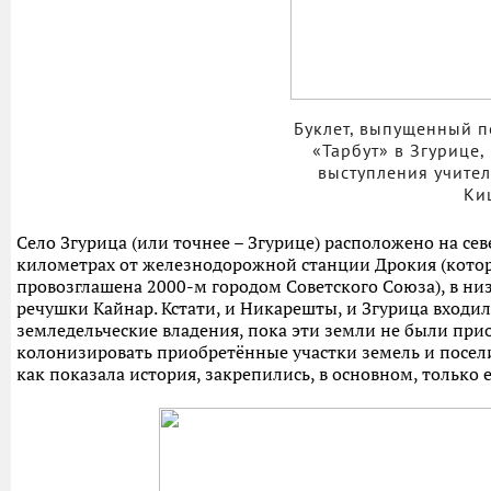
Буклет, выпущенный п
«Тарбут» в Згурице,
выступления учител
Ки
Село Згурица (или точнее – Згурице) расположено на сев
километрах от железнодорожной станции Дрокия (котора
провозглашена 2000-м городом Советского Союза), в ни
речушки Кайнар. Кстати, и Никарешты, и Згурица входи
земледельческие владения, пока эти земли не были при
колонизировать приобретённые участки земель и поселит
как показала история, закрепились, в основном, только 