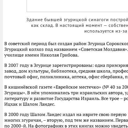
Здание бывшей згурицкой синагоги построй
как склад. В настоящий момент — собстве
используется из-за
В советский период был создан район Згурица Сорокского
Згурицкий колхоз под названием «Советская Молдавия»
училище имени Николая Грибова.
В 2007 году в Згурице зарегистрированы: одна примэрия
завод, дом культуры, библиотека, средняя школа, профе
почтовый офис, поликлиника, аптека, офис сбербанка, пя
В кишинёвской газете «Еврейское местечко» (№ 40 за 2
Згурицы». В нём упоминались три израильских автора, 
литературу и развитие Государства Израиль. Все трое – 
Ицхак и Шалом Ландес.
В 2000 году Шалом Ландес издал на иврите свою первую к
многих згуричан, – вторую, под тем же названием. Первая
по 2000-й. На фотографиях в этих книгах можно увидеть