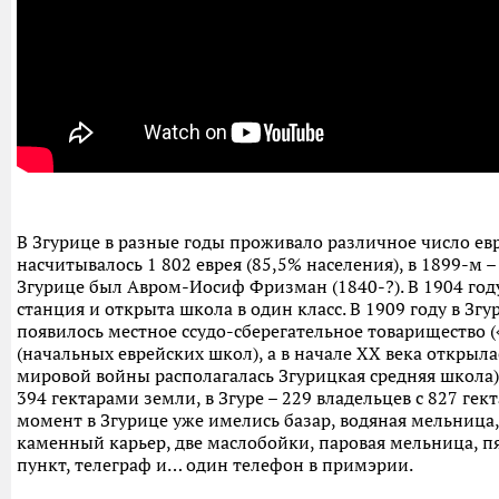
В Згурице в разные годы проживало различное число евре
насчитывалось 1 802 еврея (85,5% населения), в 1899-м – 
Згурице был Авром-Иосиф Фризман (1840-?). В 1904 год
станция и открыта школа в один класс. В 1909 году в Зг
появилось местное ссудо-сберегательное товарищество (
(начальных еврейских школ), а в начале ХХ века открыла
мировой войны располагалась Згурицкая средняя школа).
394 гектарами земли, в Згуре – 229 владельцев с 827 гек
момент в Згурице уже имелись базар, водяная мельница,
каменный карьер, две маслобойки, паровая мельница, пя
пункт, телеграф и… один телефон в примэрии.