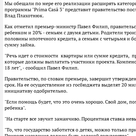
Мы обещали по мере его реализации расширять категор
программы "Prima Casă 3" представит правительство посл
Влад Плахотнюк.
Как отметил премьер-министр Павел Филип, правительс
ребенком и 20% - семьям с двумя детьми. Родители тро
половины ипотечного кредита, а семьям с четырьмя и б
сумму займа.
"Речь идет о стоимости квартиры или сумме кредита, п
которые должны выплатить участники проекта. Компенса
18 лет", - cообщил Павел Филип.
Правительство, по словам премьера, завершит утвержде
срок. На ее осуществление из госбюджета выделят 20 м
инициативу одобрительно.
"Если помощь будет, что это очень хорошо. Свой дом, п
ребенка".
"На старте все звучит заманчиво. Процентная ставка нев
"То, что государство заботится о детях, можно только пр
Прирост населения должен быть задачей государства".