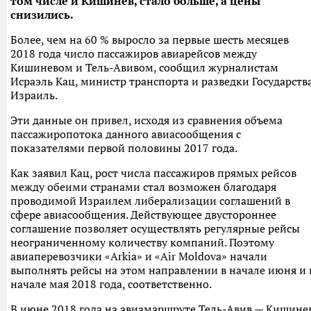
том числе и Кишинев, стало больше, а цены
снизились.
Более, чем на 60 % выросло за первые шесть месяцев
2018 года число пассажиров авиарейсов между
Кишиневом и Тель-Авивом, сообщил журналистам
Исраэль Кац, министр транспорта и разведки Государств
Израиль.
Эти данные он привел, исходя из сравнения объема
пассажиропотока данного авиасообщения с
показателями первой половины 2017 года.
Как заявил Кац, рост числа пассажиров прямых рейсов
между обеими странами стал возможен благодаря
проводимой Израилем либерализации соглашений в
сфере авиасообщения. Действующее двустороннее
соглашение позволяет осуществлять регулярные рейсы
неограниченному количеству компаний. Поэтому
авиаперевозчики «Arkia» и «Air Moldova» начали
выполнять рейсы на этом направлении в начале июня и 
начале мая 2018 года, соответственно.
В июне 2018 года на авиамаршруте Тель-Авив — Кишине