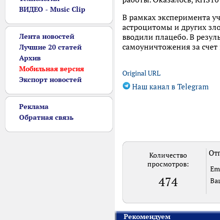
ВИДЕО - Music Clip
В рамках эксперимента у
астроцитомы и других зл
Лента новостей
вводили плацебо. В резул
самоуничтожения за счет
Лучшие 20 статей
Архив
Мобильная версия
Original URL
Экспорт новостей
Наш канал в Telegram
Реклама
Обратная связь
Отп
Количество
просмотров:
Em
474
Ва
Рекомендуем