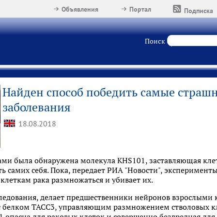
Объявления
Портал
Подписка
Поиск
Найден способ победить самые страш
заболевания
18.08.2018
ми была обнаружена молекула KHS101, заставляющая кле
ь самих себя. Пока, передает РИА "Новости", эксперимент
 клеткам рака размножаться и убивает их.
следования, делает предшественники нейронов взрослыми 
с белком TACC3, управляющим размножением стволовых кл
1 опасна для раковых клеток и совершенно безвредная для