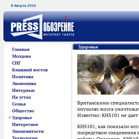
8 Августа 2026
Здоровье
Главная
Молдова
СНГ
Ближний восток
Политика
Экономика
Интервью
На устах
Британскими специалиста
Семья
опухолях мозга уничтожат
Общество
Известно: KHS101 не дает
Здоровье
Интересное
KHS101, как показали ис
Знаменитости
посредством соединения 
Технологии
работы. Оказалось, KHS10