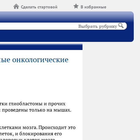
Сделать стартовой
В избранные
Выбрать рубрику
ные онкологические
тки глиобластомы и прочих
ы проведены только на мышах.
клетками мозга. Происходит это
еток, и блокирования его
 здоровых клеток мозга.