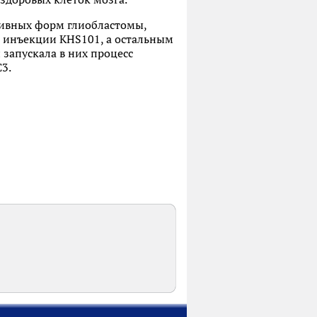
сивных форм глиобластомы,
и инъекции KHS101, а остальным
 запускала в них процесс
C3.