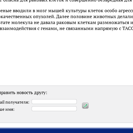
ченые вводили в мозг мышей культуры клеток особо агрес
окачественных опухолей. Далее половине животных делал
ьтате молекула не давала раковым клеткам размножаться и
 взаимодействия с генами, не связанными напрямую с TAC
равить новость другу:
ail получателя:
ше имя: