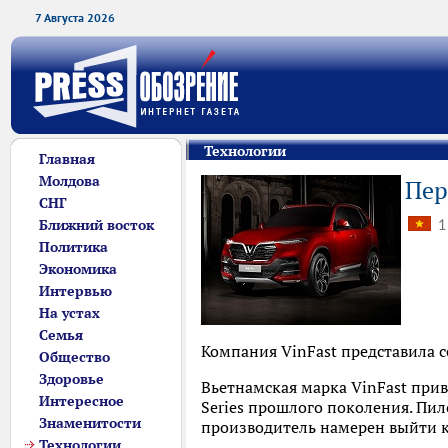
7 Августа 2026
Технологии
Главная
Молдова
Пер
СНГ
1
Ближний восток
Политика
Экономика
Интервью
На устах
Семья
Компания VinFast представила с
Общество
Здоровье
Вьетнамская марка VinFast прив
Интересное
Series прошлого поколения. Пи
Знаменитости
производитель намерен выйти к
Технологии