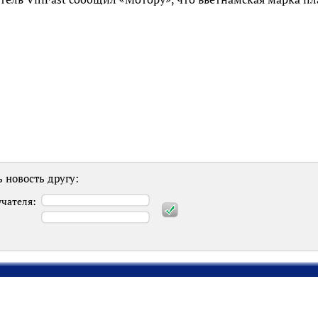
 новость другу:
учателя:
: