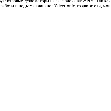
вухлитровые турбомоторы на базе блока BMW N20. Так как
работы и подъема клапанов Valvetronic, то двигатели, мощ