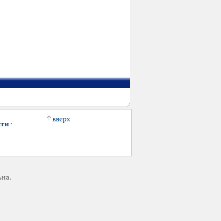
вверх
сти
·
ьна.