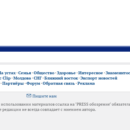
На устах
·
Семья
·
Общество
·
Здоровье
·
Интересное
·
Знаменито
 Clip
·
Молдова
·
СНГ
·
Ближний восток
·
Экспорт новостей
·
Партнёры
·
Форум
·
Обратная связь
·
Реклама
Пишите нам
использовании материалов ссылка на "PRESS обозрение" обязател
 редакции не всегда совпадает с мнением автора.