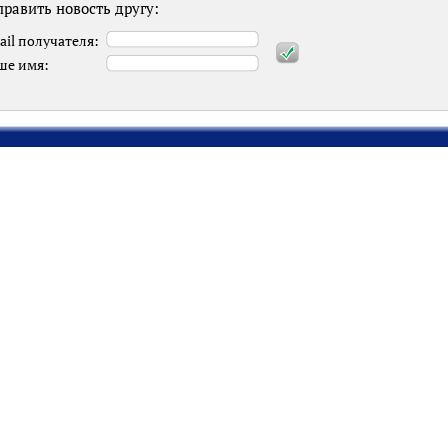
равить новость другу:
ail получателя:
ше имя: