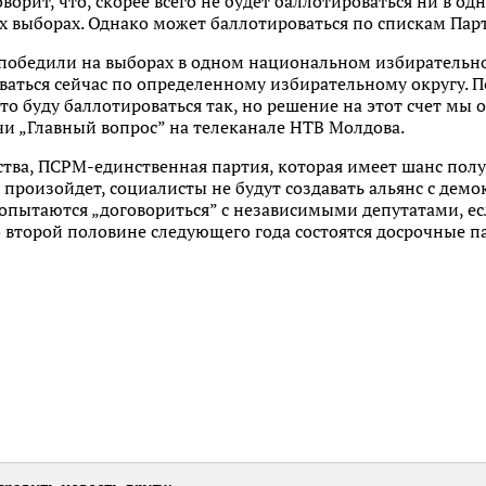
ворит, что, скорее всего не будет баллотироваться ни в о
 выборах. Однако может баллотироваться по спискам Парт
победили на выборах в одном национальном избирательном
ться сейчас по определенному избирательному округу. По
то буду баллотироваться так, но решение на этот счет мы о
ачи „Главный вопрос” на телеканале НТВ Молдова.
ства, ПСРМ-единственная партия, которая имеет шанс пол
е произойдет, социалисты не будут создавать альянс с демо
опытаются „договориться” с независимыми депутатами, есл
во второй половине следующего года состоятся досрочные п