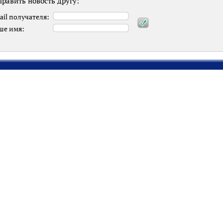
равить новость другу:
ail получателя:
ше имя: