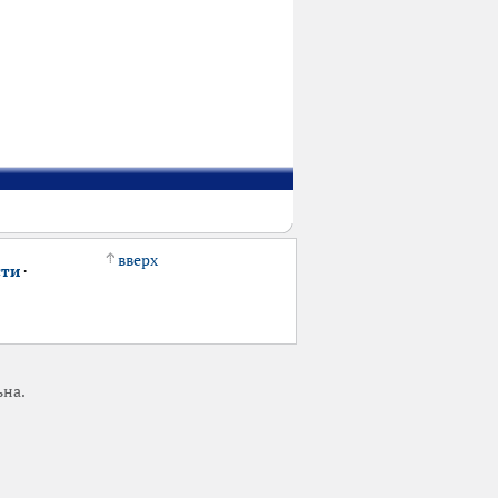
вверх
сти
·
ьна.