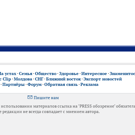
На устах
·
Семья
·
Общество
·
Здоровье
·
Интересное
·
Знаменито
 Clip
·
Молдова
·
СНГ
·
Ближний восток
·
Экспорт новостей
·
Партнёры
·
Форум
·
Обратная связь
·
Реклама
Пишите нам
использовании материалов ссылка на "PRESS обозрение" обязател
 редакции не всегда совпадает с мнением автора.