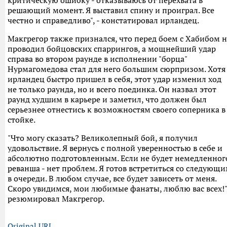
критическую ошибку - отказываюсь от перехвата в
решающий момент. Я выставил спину и проиграл. Все
честно и справедливо", - констатировал ирландец.
Макгрегор также признался, что перед боем с Хабибом н
проводил бойцовских спаррингов, а мощнейший удар
справа во втором раунде в исполнении "борца"
Нурмагомедова стал для него большим сюрпризом. Хотя
ирландец быстро пришел в себя, этот удар изменил ход
не только раунда, но и всего поединка. Он назвал этот
раунд худшим в карьере и заметил, что должен был
серьезнее отнестись к возможностям своего соперника в
стойке.
"Что могу сказать? Великолепный бой, я получил
удовольствие. Я вернусь с полной уверенностью в себе и
абсолютно подготовленным. Если не будет немедленног
реванша - нет проблем. Я готов встретиться со следующ
в очереди. В любом случае, все будет зависеть от меня.
Скоро увидимся, мои любимые фанаты, люблю вас всех!"
резюмировал Макгрегор.
Original URL