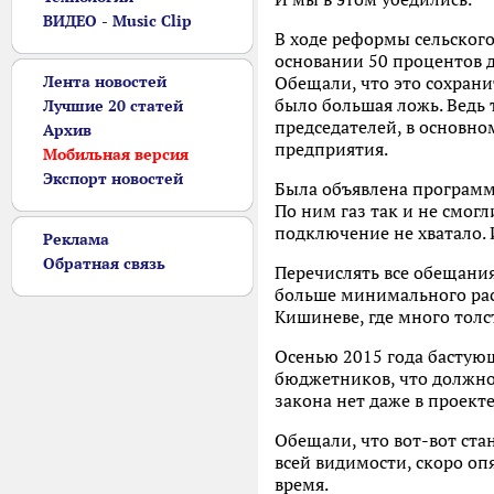
ВИДЕО - Music Clip
В ходе реформы сельског
основании 50 процентов 
Лента новостей
Обещали, что это сохрани
было большая ложь. Ведь 
Лучшие 20 статей
председателей, в основно
Архив
предприятия.
Мобильная версия
Экспорт новостей
Была объявлена программа
По ним газ так и не смогл
подключение не хватало. 
Реклама
Обратная связь
Перечислять все обещания
больше минимального рас
Кишиневе, где много толс
Осенью 2015 года бастующ
бюджетников, что должно
закона нет даже в проекте 
Обещали, что вот-вот ста
всей видимости, скоро оп
время.