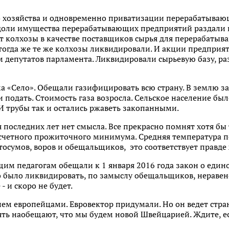
о хозяйства и одновременно приватизации перерабатыва
доли имущества перерабатывающих предприятий раздали п
т колхозы в качестве поставщиков сырья для перерабатыв
тогда же те же колхозы ликвидировали. И акции предприя
м депутатов парламента. Ликвидировали сырьевую базу, р
 «Село». Обещали газифицировать всю страну. В землю за
и подать. Стоимость газа возросла. Сельское население был
И трубы так и остались ржаветь закопанными.
 последних лет нет смысла. Все прекрасно помнят хотя бы т
четного прожиточного минимума. Средняя температура по
тосумов, воров и обещальщиков, это соответствует правде
им педагогам обещали к 1 января 2016 года закон о едино
 было ликвидировать, по замыслу обещальщиков, неравен
- и скоро не будет.
нем европейцами. Евровектор придумали. Но он ведет страну
ять наобещают, что мы будем новой Швейцарией. Ждите, есл