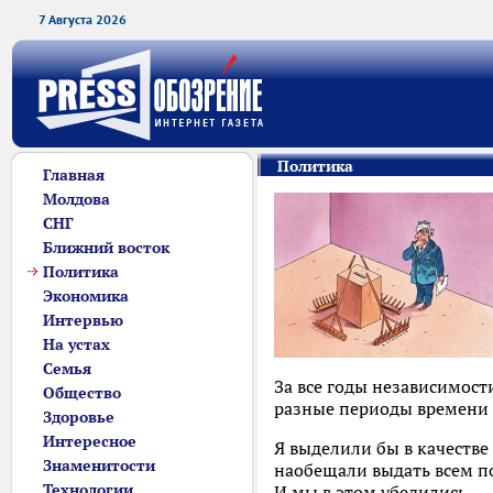
7 Августа 2026
Политика
Главная
Молдова
СНГ
Ближний восток
Политика
Экономика
Интервью
На устах
Семья
За все годы независимост
Общество
разные периоды времени
Здоровье
Интересное
Я выделили бы в качестве
Знаменитости
наобещали выдать всем по
Технологии
И мы в этом убедились.