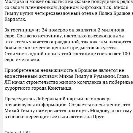
Молдова и может оказаться на скамье подсудимых рядо
со своим племянником Дорином Киртоакэ. Так, Михай
Гимпу купил четырехзвездочный отель в Пояна Брашов 
Карпатах.
За гостиницу из 24 номеров он заплатил 2 миллиона
евро. Согласно источнику, настолько высокая цена за
этот отель является оправданной, так как там находится
большое количество ценных предметов искусства.
Стоимость одной ночи в этой гостинице составляет 100
евро с человека.
Приобретенная недвижимость в Брашове является не
единственным активом Михая Гимпу в Румынии. Глава
ЛП начал строительство жилого комплекса на побережье
курортного города Констанца.
Председатель Либеральной партии не опроверг
появившуюся информацию. Создается впечатление, что
Михай Гимпу намеревается покинуть Молдову, а потому
в спешке переводит все свои активы за Прут.
Original URL