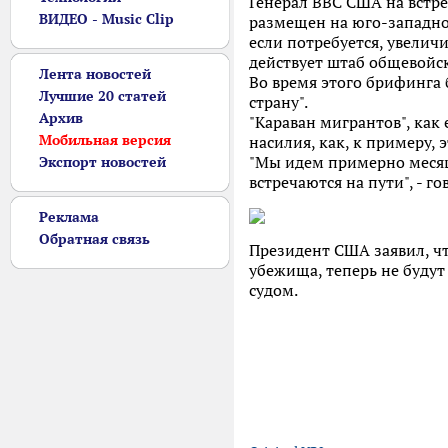
Генерал ВВС США на встре
ВИДЕО - Music Clip
размещен на юго-западно
если потребуется, увелич
действует штаб общевойс
Лента новостей
Во время этого брифинга б
Лучшие 20 статей
страну".
Архив
"Караван мигрантов", как
Мобильная версия
насилия, как, к примеру, 
"Мы идем примерно месяц,
Экспорт новостей
встречаются на пути", - го
Реклама
Обратная связь
Президент США заявил, чт
убежища, теперь не будут
судом.