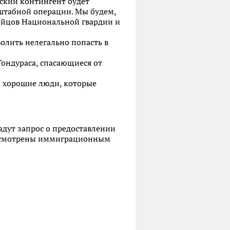
нский контингент будет
штабной операции. Мы будем,
бойцов Национальной гвардии и
волить нелегально попасть в
Гондураса, спасающиеся от
и хорошие люди, которые
адут запрос о предоставлении
 рассмотрены иммиграционным