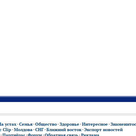
На устах
·
Семья
·
Общество
·
Здоровье
·
Интересное
·
Знаменито
 Clip
·
Молдова
·
СНГ
·
Ближний восток
·
Экспорт новостей
·
Партнёры
·
Форум
·
Обратная связь
·
Реклама