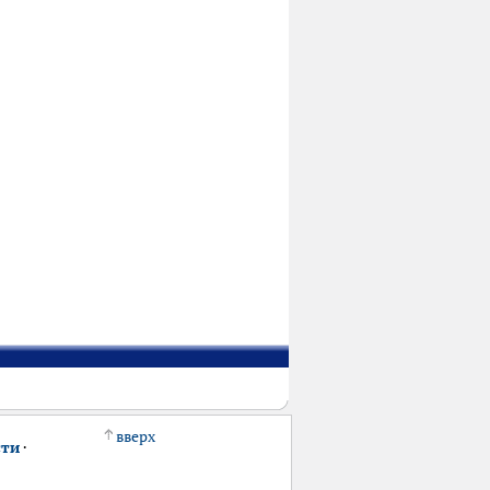
вверх
сти
·