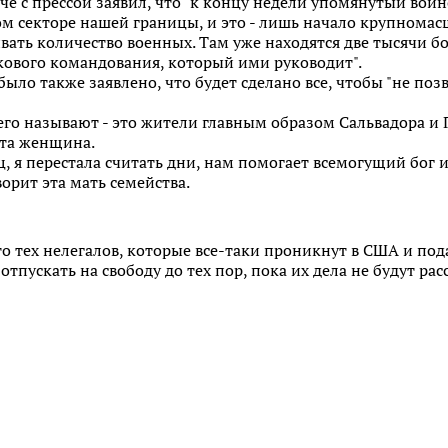
че с прессой заявил, что "к концу недели упомянутый вои
м секторе нашей границы, и это - лишь начало крупномас
ивать количество военных. Там уже находятся две тысячи 
кового командования, который ими руководит".
ыло также заявлено, что будет сделано все, чтобы "не поз
 его называют - это жители главным образом Сальвадора и 
эта женщина.
 я перестала считать дни, нам помогает всемогущий бог 
ворит эта мать семейства.
о тех нелегалов, которые все-таки проникнут в США и под
 отпускать на свободу до тех пор, пока их дела не будут