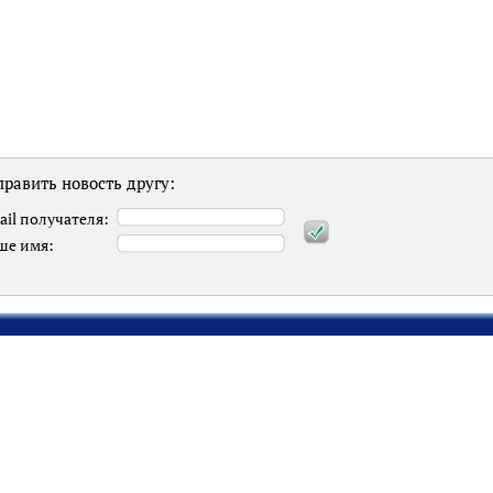
равить новость другу:
ail получателя:
ше имя: