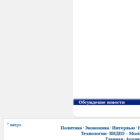
Обсуждение новости
вверх
Политика
·
Экономика
·
Интервью
·
Технологии
·
ВИДЕО - Music
Главная
·
Архив