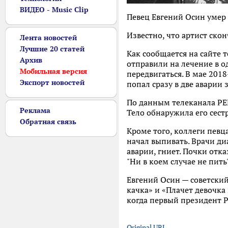
ВИДЕО - Music Clip
Певец Евгений Осин умер в
Известно, что артист ско
Лента новостей
Лучшие 20 статей
Как сообщается на сайте 
Архив
отправили на лечение в о
Мобильная версия
передвигаться. В мае 201
Экспорт новостей
попал сразу в две аварии 
По данным телеканала РЕН
Реклама
Тело обнаружила его сест
Обратная связь
Кроме того, коллеги певца
начал выпивать. Врачи ди
аварии, гниет. Почки отк
"Ни в коем случае не пит
Евгений Осин — советский 
качка» и «Плачет девочка
когда первый президент Р
Original URL