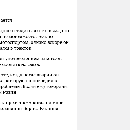
вается
леднюю стадию алкоголизма, его
и не мог самостоятельно
 мотоспортом, однако вскоре он
ался в трактор.
ной употреблением алкоголя.
выходить на связь.
рте, когда после аварии он
ка, которую он повредил в
 проблемы. Врачи ему говорили:
й Разин.
автор хитов «А когда на море
й компании Бориса Ельцина,