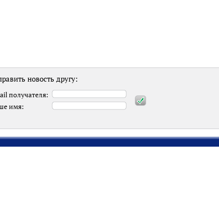
равить новость другу:
ail получателя:
ше имя: