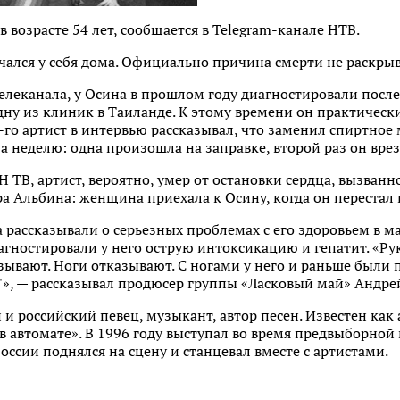
 возрасте 54 лет, сообщается в Telegram-канале НТВ.
нчался у себя дома. Официально причина смерти не раскры
телеканала, у Осина в прошлом году диагностировали пос
дну из клиник в Таиланде. К этому времени он практическ
8-го артист в интервью рассказывал, что заменил спиртное
за неделю: одна произошла на заправке, второй раз он врез
 ТВ, артист, вероятно, умер от остановки сердца, вызван
ра Альбина: женщина приехала к Осину, когда он перестал 
 рассказывали о серьезных проблемах с его здоровьем в ма
агностировали у него острую интоксикацию и гепатит. «Ру
азывают. Ноги отказывают. С ногами у него и раньше были
ь"», — рассказывал продюсер группы «Ласковый май» Андре
и российский певец, музыкант, автор песен. Известен как 
 в автомате». В 1996 году выступал во время предвыборно
оссии поднялся на сцену и станцевал вместе с артистами.