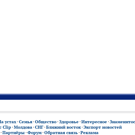
На устах
·
Семья
·
Общество
·
Здоровье
·
Интересное
·
Знаменито
 Clip
·
Молдова
·
СНГ
·
Ближний восток
·
Экспорт новостей
·
Партнёры
·
Форум
·
Обратная связь
·
Реклама