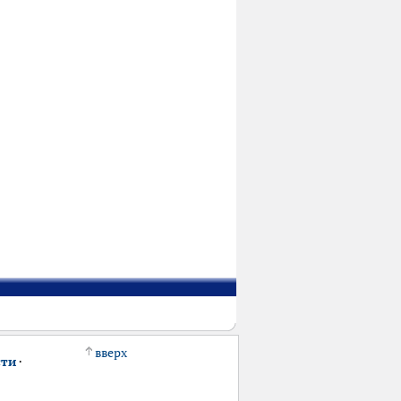
вверх
сти
·