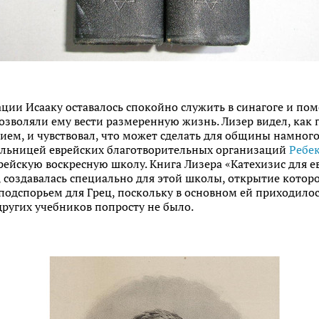
уации Исааку оставалось спокойно служить в синагоге и по
зволяли ему вести размеренную жизнь. Лизер видел, как п
м, и чувствовал, что может сделать для общины намного 
тельницей еврейских благотворительных организаций
Ребе
ейскую воскресную школу. Книга Лизера «Катехизис для е
 создавалась специально для этой школы, открытие которой
одспорьем для Грец, поскольку в основном ей приходилос
других учебников попросту не было.