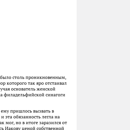
мо было столь проникновенным,
тор которого так яро отстаивал
лучая основатель женской
на филадельфийской синагоги
х ему пришлось вызвать в
и эта обязанность легла на
 мог, но в итоге заразился от
ась Иакову ценой собственной