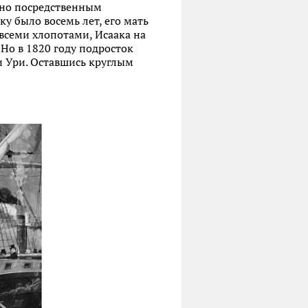
 но посредственным
у было восемь лет, его мать
о всеми хлопотами, Исаака на
 Но в 1820 году подросток
и Ури. Оставшись круглым