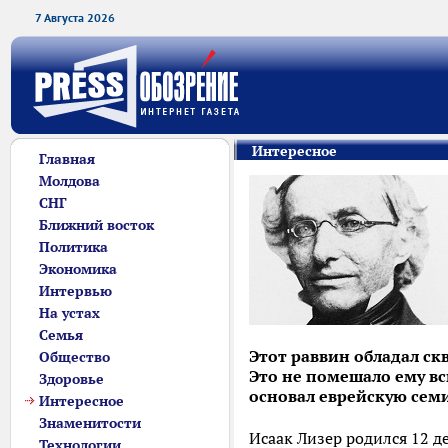
7 Августа 2026
Интересное
Главная
Молдова
СНГ
Ближний восток
Политика
Экономика
Интервью
На устах
Семья
Этот раввин обладал ск
Общество
Это не помешало ему вс
Здоровье
основал еврейскую семи
Интересное
Знаменитости
Исаак Лизер родился 12 д
Технологии