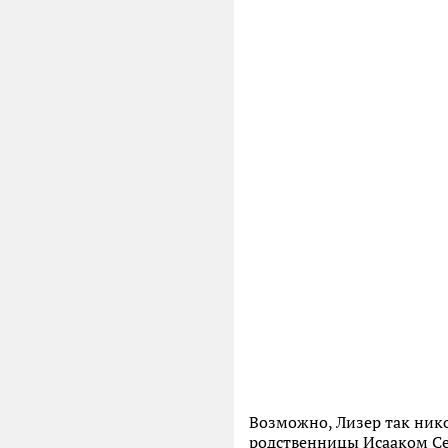
Возможно, Лизер так нико
родственницы Исааком Се