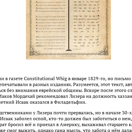
и в газете Constitutional Whig в январе 1829-го, но пись
епечатывали в разных изданиях. Разумеется, этот текст, ав
аться без внимания еврейской общины. Вскоре после этого с
Иаков Мордехай рекомендовал Лизера на должность хазза
летний Исаак оказался в Филадельфии.
одственниками у Лизера почти прервалась, но в начале 30-
Исаак заболел оспой, кто-то должен был заботиться о нем, 
ат бросил всё и приехал в Америку, выхаживал старшего как
к же смог выжить, однако сама мысль, что забота о нём дал