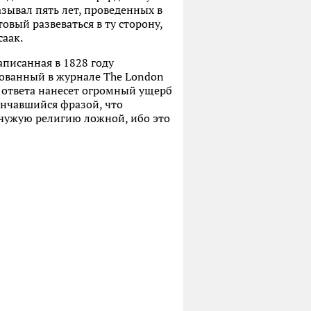
зывал пять лет, проведенных в
овый развеваться в ту сторону,
саак.
аписанная в 1828 году
ованный в журнале The London
з ответа нанесет огромный ущерб
венчавшийся фразой, что
 чужую религию ложной, ибо это