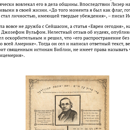
ячески вовлекал его в дела общины. Впоследствии Лизер на
выми в своей жизни. «До того момента я был как флаг, гот
 – стал личностью, имеющей твердые убеждения», – писал И
 вовсе не дружба с Сейшасом, а статья «Евреи сегодня», н
Джозефом Вульфом. Нелестный отзыв об иудеях, опублик
счел оскорбительным и решил, что «его распространение бе
о всей Америке». Тогда он сел и написал ответный текст, 
рит священным истинам Библии, не имеет права называть
лицемерия».