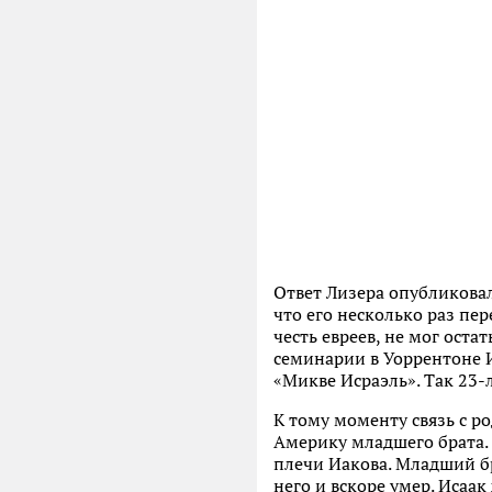
Ответ Лизера опубликовал
что его несколько раз пер
честь евреев, не мог ост
семинарии в Уоррентоне 
«Микве Исраэль». Так 23-
К тому моменту связь с р
Америку младшего брата. 
плечи Иакова. Младший бр
него и вскоре умер. Исаа