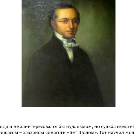
гда и не заинтересовался бы иудаизмом, но судьба свела е
йшасом – хаззаном синагоги «Бет Шолом». Тот научил мол