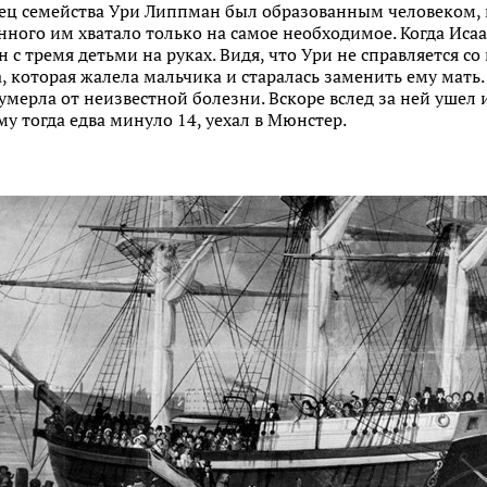
ец семейства Ури Липпман был образованным человеком,
ного им хватало только на самое необходимое. Когда Исаак
н с тремя детьми на руках. Видя, что Ури не справляется с
, которая жалела мальчика и старалась заменить ему мать.
умерла от неизвестной болезни. Вскоре вслед за ней ушел 
му тогда едва минуло 14, уехал в Мюнстер.