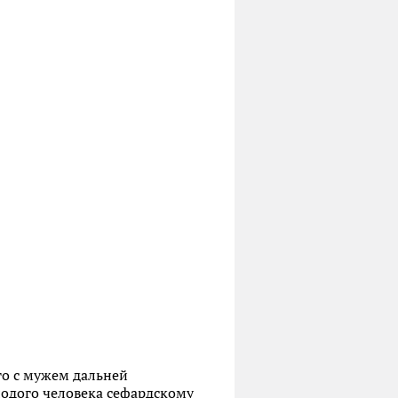
го с мужем дальней
одого человека сефардскому