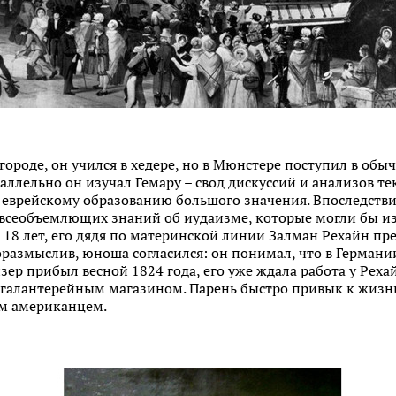
городе, он учился в хедере, но в Мюнстере поступил в обы
аллельно он изучал Гемару – свод дискуссий и анализов те
еврейскому образованию большого значения. Впоследствии
 всеобъемлющих знаний об иудаизме, которые могли бы из
 18 лет, его дядя по материнской линии Залман Рехайн п
оразмыслив, юноша согласился: он понимал, что в Германи
изер прибыл весной 1824 года, его уже ждала работа у Рех
 галантерейным магазином. Парень быстро привык к жизни
им американцем.