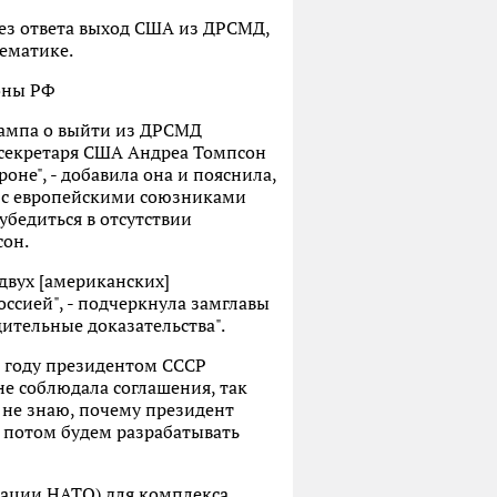
без ответа выход США из ДРСМД,
ематике.
оны РФ
рампа о выйти из ДРСМД
ссекретаря США Андреа Томпсон
оне", - добавила она и пояснила,
ах с европейскими союзниками
убедиться в отсутствии
сон.
 двух [американских]
оссией", - подчеркнула замглавы
дительные доказательства".
7 году президентом СССР
е соблюдала соглашения, так
Я не знаю, почему президент
а потом будем разрабатывать
кации НАТО) для комплекса