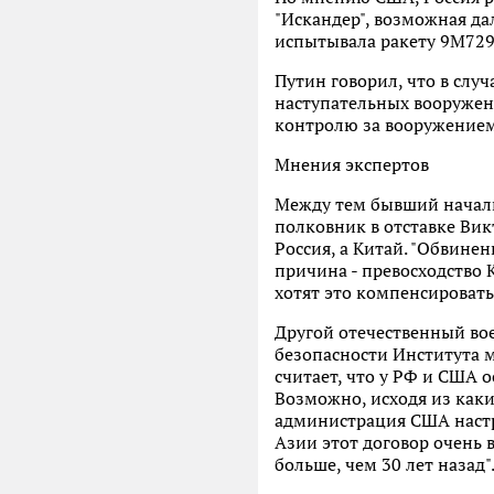
"Искандер", возможная да
испытывала ракету 9М729
Путин говорил, что в слу
наступательных вооружени
контролю за вооружением.
Мнения экспертов
Между тем бывший началь
полковник в отставке Вик
Россия, а Китай. "Обвинен
причина - превосходство 
хотят это компенсировать
Другой отечественный во
безопасности Института 
считает, что у РФ и США о
Возможно, исходя из каки
администрация США настро
Азии этот договор очень 
больше, чем 30 лет назад"