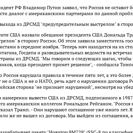
зидент РФ Владимир Путин заявил, что Россия не оставит 
ести диалог с американскими партнерами по данной пробл
 выхода из ДРСМД "предупредительным выстрелом" в стор
енте США назвали обещание президента США Дональда Т
елом" в сторону России. Об этом заявила заместитель го
истами в середине ноября. "Теперь мяч находится на их стор
нтагона, Госдепа и разведывательных ведомств на встреч
страны из ДРСМД. "Мы говорим о следующих шагах, чтобы 
иков, когда президент примет решение", - сообщила Томп
 Россия нарушала правила в течение пяти лет, а это более
 не о США и не о НАТО, речь идет о нарушении договора Р
сийская сторона "не признает нарушений", несмотря на убе
 о намерении вывести США из ДРСМД, подписанного в 198
го американским коллегом Рональдом Рейганом. "Россия н
 сказал Трамп. - Они нарушают соглашение уже много лет. 
или же не вышел из договора. Мы выйдем из соглашения, 
азрабатывает ракету "Новатор 9М729" (SSC-8 по классифи