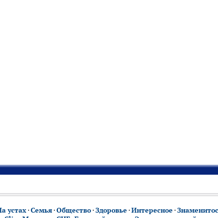
На устах
·
Семья
·
Общество
·
Здоровье
·
Интересное
·
Знаменито