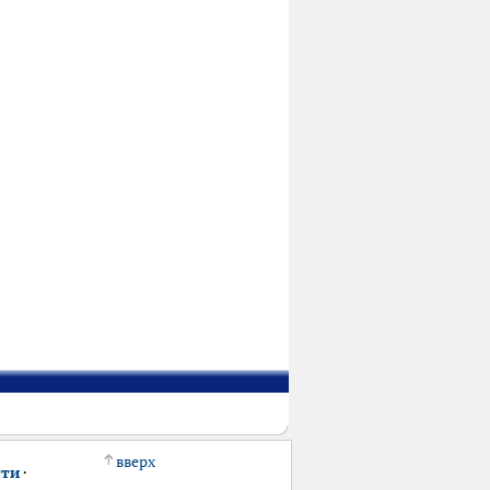
вверх
сти
·