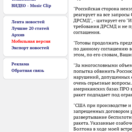
ВИДЕО - Music Clip
"Российская сторона неи
реагирует на все запрос
ДРСМД", - цитирует его "
Лента новостей
требования ДРСМД и не п
Лучшие 20 статей
соглашения.
Архив
Мобильная версия
"Готовы продолжать пре
Экспорт новостей
по данному соглашению в 
этом, по его словам, Ва
Реклама
"За многословными объем
Обратная связь
попытка обвинить Россию
нарушений, допущенных с
очень серьезные вопросы.
американских базах ПРО 
ракет подпадает под огра
"США при производстве и
запрещенных договором ра
развертывание беспилотн
ракета. Указанные озабо
Болтона в ходе моей встре