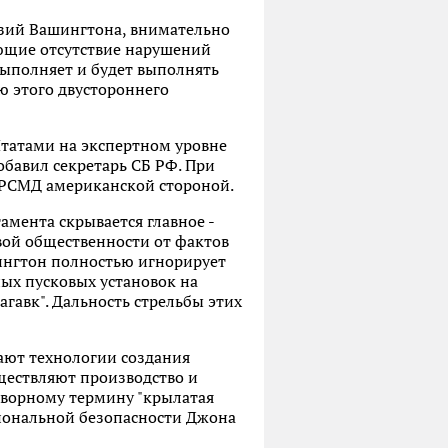
нзий Вашингтона, внимательно
ющие отсутствие нарушений
 выполняет и будет выполнять
ю этого двустороннего
татами на экспертном уровне
обавил секретарь СБ РФ. При
 ДРСМД американской стороной.
мента скрывается главное -
ой общественности от фактов
ингтон полностью игнорирует
ых пусковых установок на
гавк". Дальность стрельбы этих
ают технологии создания
ществляют производство и
оворному термину "крылатая
иональной безопасности Джона