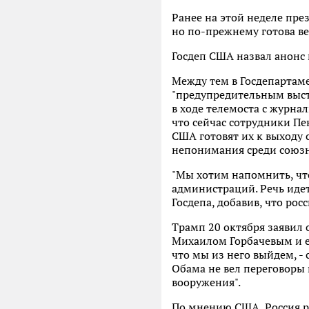
Ранее на этой неделе пре
но по-прежнему готова в
Госдеп США назвал анонс
Между тем в Госдепартам
"предупредительным выстр
в ходе телемоста с журнал
что сейчас сотрудники Пе
США готовят их к выходу 
непонимания среди союзн
"Мы хотим напомнить, что
администраций. Речь идет
Госдепа, добавив, что рос
Трамп 20 октября заявил
Михаилом Горбачевым и е
что мы из него выйдем, -
Обама не вел переговоры 
вооружения".
По мнению США, Россия р