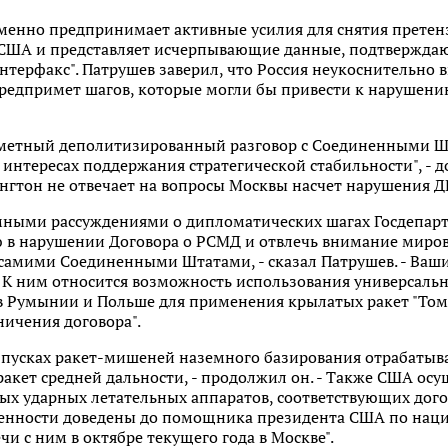
зменно предпринимает активные усилия для снятия прете
ы США и представляет исчерпывающие данные, подтвержда
Интерфакс". Патрушев заверил, что Россия неукоснительно
редпримет шагов, которые могли бы привести к нарушени
дметный деполитизированный разговор с Соединенными Ш
интересах поддержания стратегической стабильности", - д
шингтон не отвечает на вопросы Москвы насчет нарушения
ными рассуждениями о дипломатических шагах Госдепарта
 в нарушении Договора о РСМД и отвлечь внимание миров
амими Соединенными Штатами, - сказал Патрушев. - Ваш
 К ним относится возможность использования универсальн
в Румынии и Польше для применения крылатых ракет "Тома
ничения договора".
 пусках ракет-мишеней наземного базирования отрабатыв
кет средней дальности, - продолжил он. - Также США осу
ых ударных летательных аппаратов, соответствующих дог
ченности доведены до помощника президента США по нац
чи с ним в октябре текущего года в Москве".