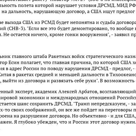
льность полета которой нарушает условия ДРСМД. МИД РФ 
 на дальность, нарушающую договор, а США ищут предлог
чае выхода США из РСМД будет непонятна и судьба договор
й (СНВ-3). "Если все это будет демонтировано, то вообще н
 Не остается ничего, кроме гонки вооружения", - заявил п
ник главного штаба Ракетных войск стратегического назн
тор Есин полагает, что главная причина, по которой США 
ия в адрес России по поводу нарушения ДРСМД - предлог, - 
Китая в ракетах средней и меньшей дальности в Тихоокеа
, выйти из договора и развязать себе руки". В возможность
енный эксперт, академик Алексей Арбатов, возглавляющи
мировой экономики и международных отношений Российск
стается шанс сохранить ДРСМД. "Трамп непредсказуем, - зая
х-то своих соображений, он все же пойдет на переговоры 
ена на разрушение договора. Но объективно - и для США, 
важен. Я глубоко убежден, что и России этот договор нужен
.