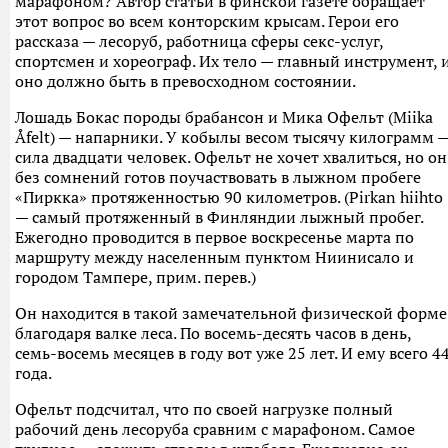
марафоном? Автор статьи в финской газете обращает
этот вопрос во всем конторским крысам. Герои его
рассказа — лесоруб, работница сферы секс-услуг,
спортсмен и хореограф. Их тело — главный инструмент, 
оно должно быть в превосходном состоянии.
Лошадь Бокас породы брабансон и Мика Офельт (Miika
Åfelt) — напарники. У кобылы весом тысячу килограмм 
сила двадцати человек. Офельт не хочет хвалиться, но он
без сомнений готов поучаствовать в лыжном пробеге
«Пиркка» протяженностью 90 километров. (Pirkan hiihto
— самый протяженный в Финляндии лыжный пробег.
Ежегодно проводится в первое воскресенье марта по
маршруту между населенным пунктом Ниинисало и
городом Тампере, прим. перев.)
Он находится в такой замечательной физической форме
благодаря валке леса. По восемь-десять часов в день,
семь-восемь месяцев в году вот уже 25 лет. И ему всего 4
года.
Офельт подсчитал, что по своей нагрузке полный
рабочий день лесоруба сравним с марафоном. Самое