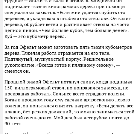
трудное — сложить стволы в штабеля. Ежедневно он
поднимает тысячи килограммов дерева при помощи
специальных захватов. «Если мне удается срубить сто
деревьев, я укладываю в штабеля сто стволов». Он валит
деревья, обрубает ветви и распиливает стволы на части
цепной пилой. «Чем больше кубов, тем больше денег».
Куб — это кубометр дерева.
За год Офельт может заготовить пять тысяч кубометров
дерева. Тяжелая работа отражается на его теле.
Подтянутый, мускулистый корпус. Решительное
рукопожатие. «Всегда готов к пляжному сезону», —
смеется он.
Прошлой зимой Офельт потянул спину, когда поднимал
150-киллограмовый ствол, но поправился за месяц, не
прекращая работать. Сильнее всего страдают колени.
Когда в прошлом году ему сделали артроскопию левого
колена, он попытался снизить нагрузку. «Если делать все
плавно, без резких движений, то можно заниматься это
работой очень долго. Мой дед был лесорубом почти до
90 лет».