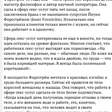
магистр философии и автор научной литературы. Она
ушла в сферу секс-услуг пять лет назад, после
заключения брака с ее нынешним супругом Йоуни
Форсстрёмом (Jouni Forsström). Изначально она
принимала клиентов только вместе с мужем, но сейчас
она работает и в одиночку.
Сфера секс-услуг интересовала ее еще в юности, но тогда
идея осталась на уровне фантазии. Многие считают, что
работники секс-услуг выглядят как порнозвезды. «На
самом деле, мы разные, мы — обычные люди. По коже н
моем животе видно, что я ждала двойню, по груди — что
я была кормящей матерью. Я всегда была полненькой
коротышкой».
В молодости Форсстрём мечтала о красивых изгибах и
груди большего размера. Сейчас ей нравится ее тело
взрослой женщины и мышцы. Она говорит, что работа в
сфере секс-услуг сделала ее тело более подтянутым.
«Когда каждый день получаешь хорошие отзывы о своем
теле, о его внешнем виде и работе, это, конечно,
сказывается на том, что человек видит в своем