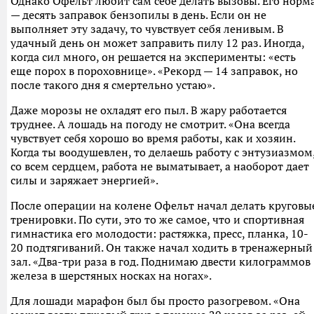
Однако Офельт любит сам себе делать вызовы. Его норм
— десять заправок бензопилы в день. Если он не
выполняет эту задачу, то чувствует себя ленивым. В
удачный день он может заправить пилу 12 раз. Иногда,
когда сил много, он решается на эксперименты: «есть
еще порох в пороховнице». «Рекорд — 14 заправок, но
после такого дня я смертельно устаю».
Даже морозы не охладят его пыл. В жару работается
труднее. А лошадь на погоду не смотрит. «Она всегда
чувствует себя хорошо во время работы, как и хозяин.
Когда ты воодушевлен, то делаешь работу с энтузиазмом
со всем сердцем, работа не выматывает, а наоборот дает
силы и заряжает энергией».
После операции на колене Офельт начал делать круговы
тренировки. По сути, это то же самое, что и спортивная
гимнастика его молодости: растяжка, пресс, планка, 10-
20 подтягиваний. Он также начал ходить в тренажерный
зал. «Два-три раза в год. Поднимаю двести килограммов
железа в шерстяных носках на ногах».
Для лошади марафон был бы просто разогревом. «Она