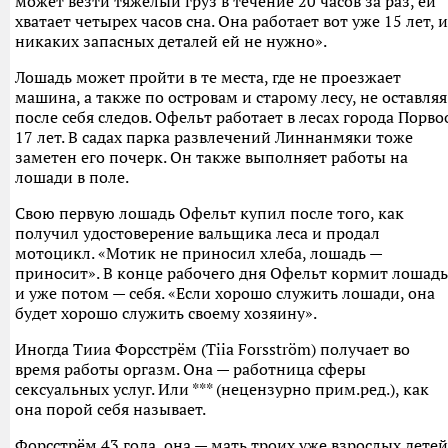
может везти тяжелый груз в течение 20 часов за раз, ей
хватает четырех часов сна. Она работает вот уже 15 лет, и
никаких запасных деталей ей не нужно».
Лошадь может пройти в те места, где не проезжает
машина, а также по островам и старому лесу, не оставляя
после себя следов. Офельт работает в лесах города Порво
17 лет. В садах парка развлечений Линнанмяки тоже
заметен его почерк. Он также выполняет работы на
лошади в поле.
Свою первую лошадь Офельт купил после того, как
получил удостоверение вальщика леса и продал
мотоцикл. «Мотик не приносил хлеба, лошадь —
приносит». В конце рабочего дня Офельт кормит лошадь
и уже потом — себя. «Если хорошо служить лошади, она
будет хорошо служить своему хозяину».
Иногда Тииа Форсстрём (Tiia Forsström) получает во
время работы оргазм. Она — работница сферы
сексуальных услуг. Или *** (нецензурно прим.ред.), как
она порой себя называет.
Форсстрём 43 года, она — мать троих уже взрослых детей