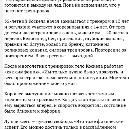
готовится к выходу на лед. Пока не вспоминает, что у
него нет тренировок.
35-летний Коскела начал заниматься с тренером в 13 лет
и регулярно участвует в соревнованиях с 14 лет. От трех
до семи часов тренировок в день, максимум — 40 часов в
неделю. Велосипед, бег, приседания, глубокие выпады,
прыжки на батуте, ходьба по бревну, катание на
роликовых коньках, силовая тренировка. Повторение за
повторением. В воскресенье — выходной.
После многолетних тренировок тело Коскела работает
«как симфония». «Им только нужно было управлять, и
весь оркестр играл замечательно, по интуиции. Мое тело
было продолжением моего ума».
Хорошее выступление можно назвать эстетичным,
«целостным и красивым». Когда уклон трассы позволял
ему вырваться вперед, и скорость возрастала, состояние
было близким к эйфории.
Лучше всего — чувство свободы. «Это тоже физический
аспект. Его можно достичь только в расслабленном