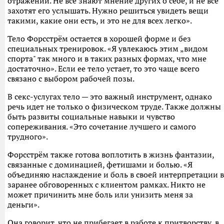
отражении. Не все знают мнение других о себе, и не все
захотят его услышать. Нужно решиться увидеть вещи
такими, какие они есть, и это не для всех легко».
Тело Форсстрём остается в хорошей форме и без
специальных тренировок. «Я увлекаюсь этим „видом
спорта" так много и в таких разных формах, что мне
достаточно». Если ее тело устает, то это чаще всего
связано с выбором рабочей позы.
В секс-услугах тело — это важный инструмент, однако
речь идет не только о физическом труде. Также должны
быть развиты социальные навыки и чувство
сопереживания. «Это сочетание лучшего и самого
трудного».
Форсстрём также готова воплотить в жизнь фантазии,
связанные с доминацией, фетишами и болью. «Я
объединяю наслаждение и боль в своей интерпретации в
заранее обговоренных с клиентом рамках. Никто не
может причинить мне боль или унизить меня за
деньги».
Она говорит, что не прибегает в работе к притворству, в