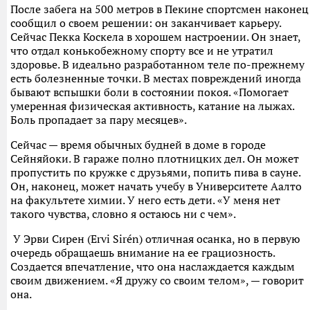
После забега на 500 метров в Пекине спортсмен наконец
сообщил о своем решении: он заканчивает карьеру.
Сейчас Пекка Коскела в хорошем настроении. Он знает,
что отдал конькобежному спорту все и не утратил
здоровье. В идеально разработанном теле по-прежнему
есть болезненные точки. В местах повреждений иногда
бывают вспышки боли в состоянии покоя. «Помогает
умеренная физическая активность, катание на лыжах.
Боль пропадает за пару месяцев».
Сейчас — время обычных будней в доме в городе
Сейняйоки. В гараже полно плотницких дел. Он может
пропустить по кружке с друзьями, попить пива в сауне.
Он, наконец, может начать учебу в Университете Аалто
на факультете химии. У него есть дети. «У меня нет
такого чувства, словно я остаюсь ни с чем».
У Эрви Сирен (Ervi Sirén) отличная осанка, но в первую
очередь обращаешь внимание на ее грациозность.
Создается впечатление, что она наслаждается каждым
своим движением. «Я дружу со своим телом», — говорит
она.