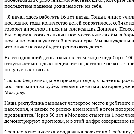
побеседовала с работниками местных школ, которые си
последствия падения рождаемости на себе.
- Я начал здесь работать 16 лет назад. Тогда в лицее учи
последние годы количество детей сократилось, сейчас их 
говорит директор лицея им. Александра Донича с. Пересе
Было время, когда за вакантное место учителя была борь
почти половина учителей пенсионеры. Мы вынуждены и
что иначе некому будет преподавать детям.
На сегодняшний день только в этом лицее недобор в 100
отпугивает молодых специалистов, которые не хотят пре
полупустых классах.
Так как беда никогда не приходит одна, к падению рож
рост миграции за рубеж целыми семьями, которые уже н
Молдову.
Наша республика занимает четвертое место в рейтинге 
населения, и каких-то резких изменений в этом позорн
предвидится. Через 30 лет в Молдове станет на 1 милли
демонстрируют прогнозы, и в этой цифре совершенно н
Среднестатистическая молдаванка рожает по 1 ребенку,