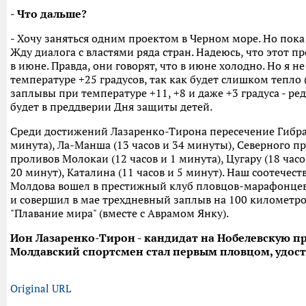
- Что дальше?
- Хочу заняться одним проектом в Черном море. Но пока 
Жду диалога с властями ряда стран. Надеюсь, что этот п
в июне. Правда, они говорят, что в июне холодно. Но я не
температуре +25 градусов, так как будет слишком тепло
заплывы при температуре +11, +8 и даже +3 градуса - ред.
будет в преддверии Дня защиты детей.
Среди достижений Лазаренко-Тирона пересечение Гибрал
минута), Ла-Манша (13 часов и 34 минуты), Северного пр
проливов Молокаи (12 часов и 1 минута), Цугару (18 часов
20 минут), Каталина (11 часов и 5 минут). Наш соотече
Молдова вошел в престижный клуб пловцов-марафонцев 
и совершил в мае трехдневный заплыв на 100 километро
"Плавание мира" (вместе с Аврамом Янку).
Ион Лазаренко-Тирон - кандидат на Нобелевскую пр
Молдавский спортсмен стал первым пловцом, удос
Original URL