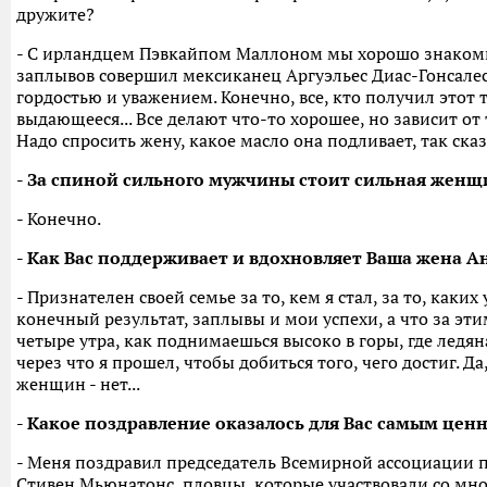
дружите?
- С ирландцем Пэвкайпом Маллоном мы хорошо знакомы
заплывов совершил мексиканец Аргуэльес Диас-Гонсалес
гордостью и уважением. Конечно, все, кто получил этот 
выдающееся... Все делают что-то хорошее, но зависит от 
Надо спросить жену, какое масло она подливает, так сказат
- За спиной сильного мужчины стоит сильная женщ
- Конечно.
- Как Вас поддерживает и вдохновляет Ваша жена А
- Признателен своей семье за то, кем я стал, за то, каки
конечный результат, заплывы и мои успехи, а что за эт
четыре утра, как поднимаешься высоко в горы, где ледян
через что я прошел, чтобы добиться того, чего достиг. Д
женщин - нет...
- Какое поздравление оказалось для Вас самым цен
- Меня поздравил председатель Всемирной ассоциации п
Стивен Мьюнатонс, пловцы, которые участвовали со мно