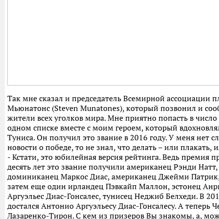
Так мне сказал и председатель Всемирной ассоциации п
Мьюнатонс (Steven Munatones), который позвонил и со
жители всех уголков мира. Мне приятно попасть в число 
одном списке вместе с моим героем, который вдохновля
Туниса. Он получил это звание в 2016 году. У меня нет сло
новости о победе, то не знал, что делать – или плакать, 
- Кстати, это юбилейная версия рейтинга. Ведь премия пр
десять лет это звание получили американец Рэнди Натт,
доминиканец Маркос Диас, американец Джейми Патрик,
затем еще один ирландец Пэвкайп Маллон, эстонец Анр
Аргуэльес Диас-Гонсалес, тунисец Неджиб Белхеди. В 201
достался Антонио Аргуэльесу Диас-Гонсалесу. А теперь Ч
Лазаренко-Тирон. С кем из призеров Вы знакомы, а, може