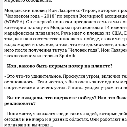
мирового сообщества.
Молдавский пловец Ион Лазаренко-Тирон, который прож
"Человеком года – 2018" по версии Всемирной ассоциац
(WOWSA). Он с первой попытки преодолел семь самых оп
категории пловцу из Молдовы противостояли 14 имени
марафонским плаванием. Речь идет о пловцах из США, Е
том, как наш соотечественник шел к победе, с какими т
водах морей и океанов, о том, что его вдохновляет, а та
него после получения титула "Человек года", Ион Лазаре
эксклюзивном интервью Sputnik.
- Ион, каково быть первым номер на планете?
- Это что-то удивительное. Проснулся утром, включил те
остановилось... Если честно, я был очень занят одним 
спортсменами и очень устал. И когда увидел утром эти но
- Вы не ожидали, что одержите победу? Или это был
реализовать?
- Понимаете, я оказался среди таких людей, которые де
сегодня и не вчера и в разных областях. Они работают 
молдаванин выиграл...